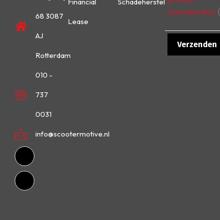
Financial
Schadeherstel
voorwaarden
(
68 3087
Lease
AJ
Rotterdam
010 -
737
0031
info@scootermotive.nl