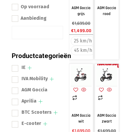
Op voorraad
AGM Goccia
AGM Goccia
grijs
rood
Aanbieding
€
1,699.00
€
1,499.00
25 km/h
45 km/h
Productcategorieën
Aanbieding!
IE
IVA Mobility
AGM Goccia
Aprilia
BTC Scooters
AGM Goccia
AGM Goccia
wit
zwart
E-cooter
€
1,699.00
€
1,699.00