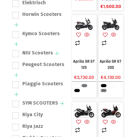
Elektrisch
€
1,600.00
Horwin Scooters
Kymco Scooters
NIU Scooters
Aprilia SR GT
Aprilia SR GT
Peugeot Scooters
125
200
€
3,730.00
€
4,130.00
Piaggio Scooters
SYM SCOOTERS
Riya City
Riya Jazz