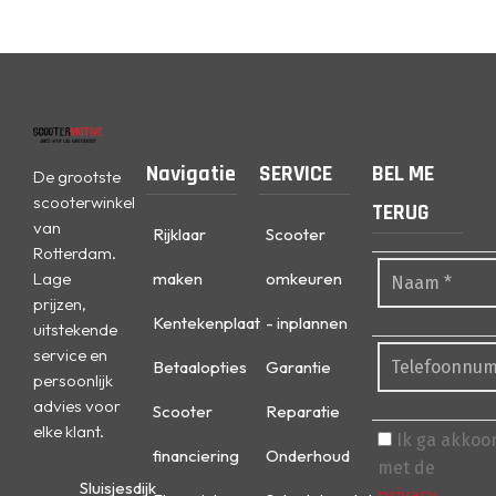
Navigatie
SERVICE
BEL ME
De grootste
scooterwinkel
TERUG
van
Rijklaar
Scooter
Rotterdam.
Lage
maken
omkeuren
prijzen,
Kentekenplaat
- inplannen
uitstekende
service en
Betaalopties
Garantie
persoonlijk
advies voor
Scooter
Reparatie
elke klant.
Ik ga akkoo
financiering
Onderhoud
met de
Sluisjesdijk
privacy