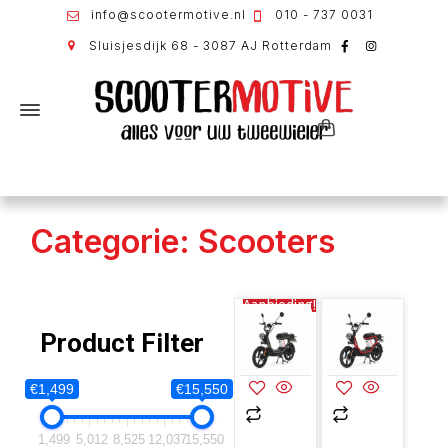
info@scootermotive.nl
010 - 737 0031
Sluisjesdijk 68 - 3087 AJ Rotterdam
Categorie: Scooters
Aanbieding!
Product Filter
€1,499
€15,550
1,499
5,012
8,525
12,037
15,550