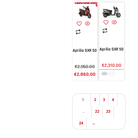
Aanbieding!
Aprilia SXR 50
Aprilia SXR 50
€
2,310.00
€
2,960.00
€
2,860.00
1
2
3
4
…
22
23
24
→