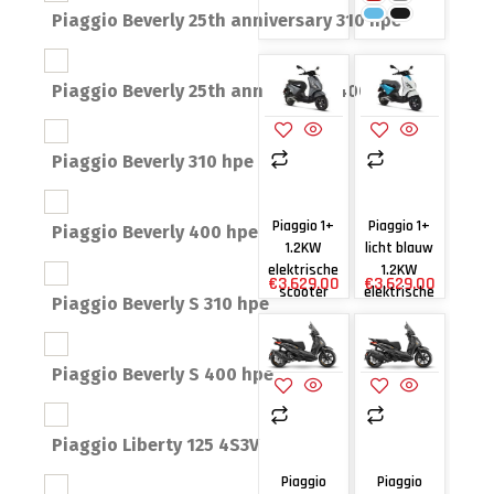
Piaggio Beverly 25th anniversary 310 hpe
Piaggio Beverly 25th anniversary 400 hpe
Piaggio Beverly 310 hpe
Piaggio 1+
Piaggio 1+
Piaggio Beverly 400 hpe
1.2KW
licht blauw
elektrische
1.2KW
€
3,629.00
€
3,629.00
scooter
elektrische
Piaggio Beverly S 310 hpe
forever grey
scooter
Piaggio Beverly S 400 hpe
Piaggio Liberty 125 4S3V
Piaggio
Piaggio