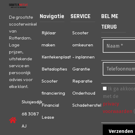
Navigatie
SERVICE
BEL ME
De grootste
scooterwinkel
TERUG
van
Rijklaar
Scooter
Rotterdam.
Lage
maken
omkeuren
prijzen,
Kentekenplaat
- inplannen
uitstekende
service en
Betaalopties
Garantie
persoonlijk
advies voor
Scooter
Reparatie
elke klant.
Ik ga akkoo
financiering
Onderhoud
met de
Sluisjesdijk
privacy
Financial
Schadeherstel
voorwaarden
(
68 3087
Lease
AJ