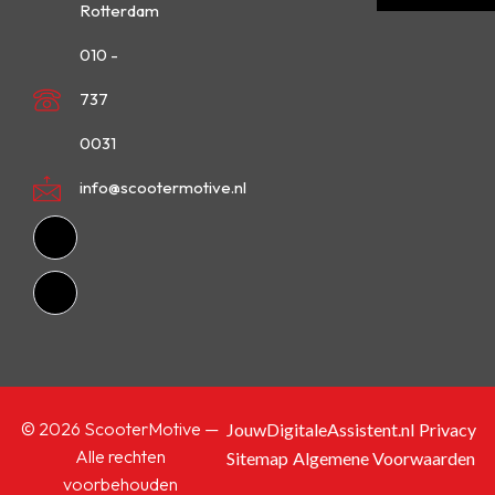
Rotterdam
010 -
737
0031
info@scootermotive.nl
© 2026 ScooterMotive —
JouwDigitaleAssistent.nl
Privacy
Alle rechten
Sitemap
Algemene Voorwaarden
voorbehouden