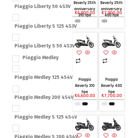
Beverly 25th
Beverly 25th
Piaggio Liberty 50 4S3V
anniversary
anniversary
€
6,800.00
€
7,900.00
310 hpe
400 hpe
Piaggio Liberty S 125 4S3V
Piaggio Liberty S 50 4S3V
Piaggio Medley
Piaggio Medley 125 4S4V
Piaggio
Piaggio
Beverly 310
Beverly 400
hpe
hpe
€
6,600.00
€
7,700.00
Piaggio Medley 200 4S4V
Piaggio Medley S 125 4S4V
Piaggio Medley S 200 4S4V