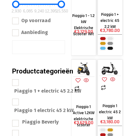
2,930
6,085
9,240
12,395
15,550
Piaggio 1 +
Piaggio 1 – 1.2
Op voorraad
electric 45
kW
2.2 kW
Elektrische
€
3,780.00
€
3,129.00
Aanbieding
Scooter Wit
Productcategorieën
Piaggio 1 + electric 45 2.2 kW
Piaggio 1
Piaggio 1
Piaggio 1 electric 45 2 kW
electric 45 2
Active 1.2KW
kW
elektrische
€
3,180.00
Piaggio Beverly
€
3,629.00
scooter