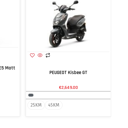
 E5 Matt
PEUGEOT Kisbee GT
€
2,649.00
25KM
45KM