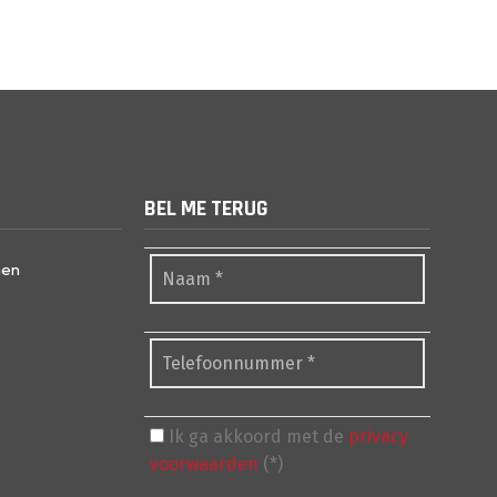
BEL ME TERUG
nen
Ik ga akkoord met de
privacy
voorwaarden
(*)