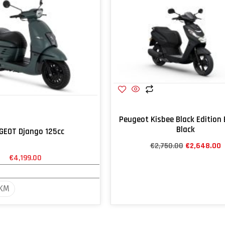
Peugeot Kisbee Black Edition
Black
GEOT Django 125cc
€
2,750.00
€
2,648.00
€
4,199.00
KM