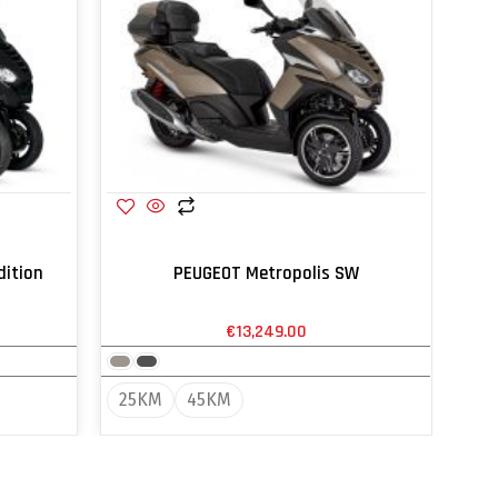
dition
PEUGEOT Metropolis SW
€
13,249.00
25KM
45KM