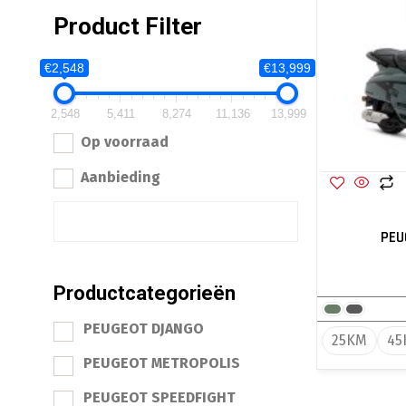
Product Filter
€2,548
€13,999
2,548
5,411
8,274
11,136
13,999
Op voorraad
Aanbieding
PEU
Productcategorieën
PEUGEOT DJANGO
25KM
45
PEUGEOT METROPOLIS
PEUGEOT SPEEDFIGHT