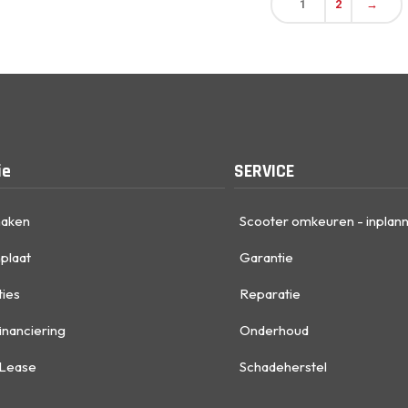
1
2
→
ie
SERVICE
maken
Scooter omkeuren - inplan
plaat
Garantie
ties
Reparatie
inanciering
Onderhoud
 Lease
Schadeherstel