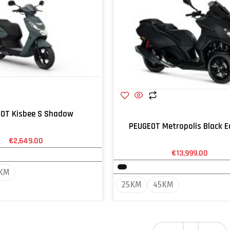
OT Kisbee S Shadow
PEUGEOT Metropolis Black E
€
2,649.00
€
13,999.00
KM
25KM
45KM