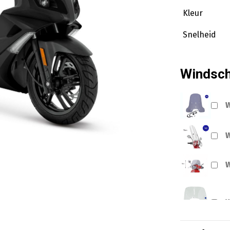
Kleur
Snelheid
Windsc
W
W
W
W