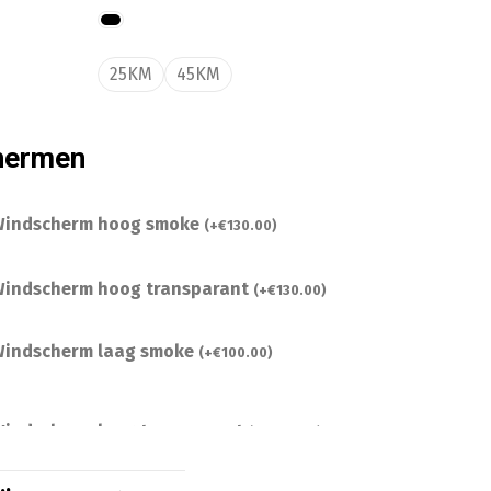
25KM
45KM
hermen
indscherm hoog smoke
(
+
€
130.00
)
indscherm hoog transparant
(
+
€
130.00
)
indscherm laag smoke
(
+
€
100.00
)
indscherm laag transparant
(
+
€
100.00
)