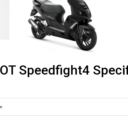
T Speedfight4 Specif
m