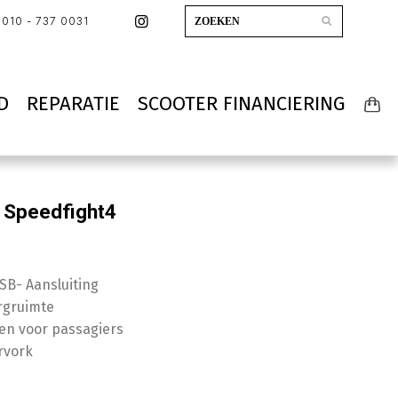
010 - 737 0031
D
REPARATIE
SCOOTER FINANCIERING
Speedfight4
SB- Aansluiting
rgruimte
en voor passagiers
rvork