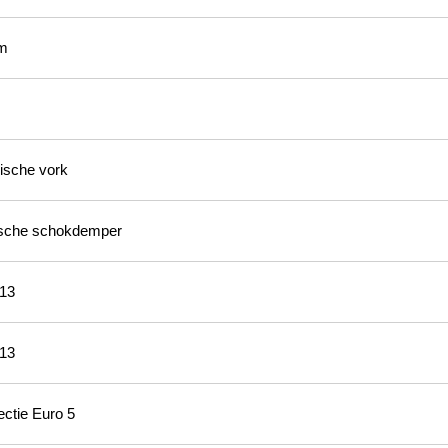
m
ische vork
ische schokdemper
 13
 13
jectie Euro 5