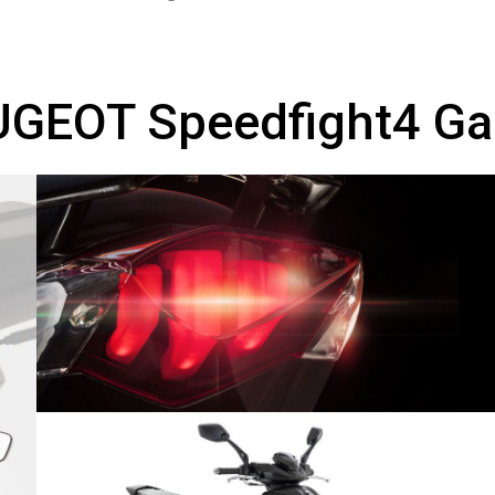
A
A
GEOT Speedfight4 Gal