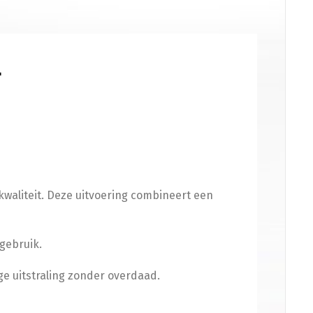
n
4
elefoonhouder
(
+
€
50.00
)
rming
 kwaliteit. Deze uitvoering combineert een
cooterhoes
(
+
€
50.00
)
 gebruik.
en
ge uitstraling zonder overdaad.