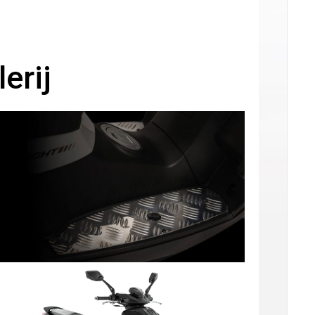
fstelling op ±34 km/u (gedoogde snelheid)
(
+
€
99.00
)
fstelling op ±54 km/u (gedoogde snelheid)
(
+
€
99.00
)
erij