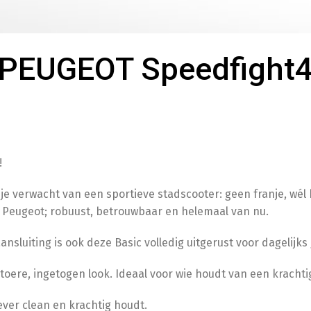
Telefoo
PEUGEOT Speedfight
T
Besche
!
 je verwacht van een sportieve stadscooter: geen franje, wél
S
n Peugeot; robuust, betrouwbaar en helemaal van nu.
nsluiting is ook deze Basic volledig uitgerust voor dagelijks
Opvoer
toere, ingetogen look. Ideaal voor wie houdt van een krachti
ever clean en krachtig houdt.