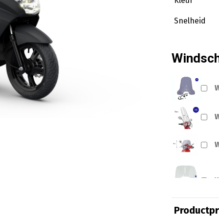
Kleur
Snelheid
Windsc
W
W
W
W
Productpri