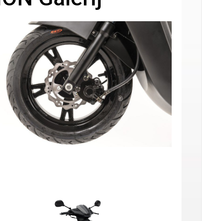
fstelling op ±54 km/u (gedoogde snelheid)
(
+
€
99.00
)