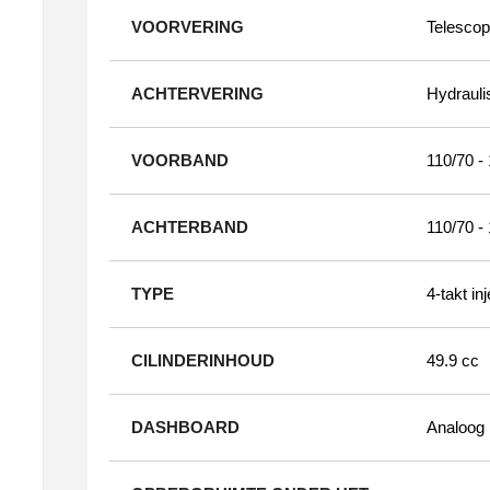
VOORVERING
Telescop
ACHTERVERING
Hydrauli
VOORBAND
110/70 -
ACHTERBAND
110/70 -
TYPE
4-takt in
CILINDERINHOUD
49.9 cc
DASHBOARD
Analoog