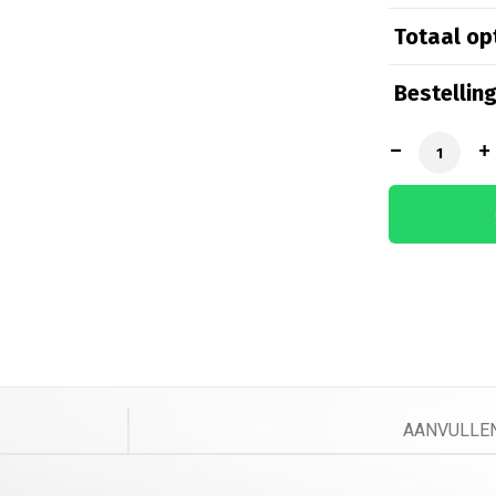
Totaal opt
Beveilig
Bestelling
K
K
Comfor
B
AANVULLEN