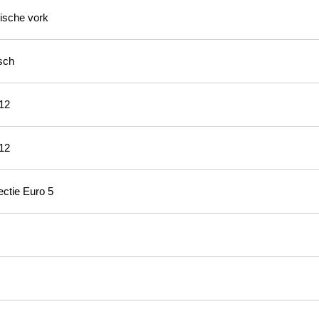
ische vork
sch
 12
 12
jectie Euro 5