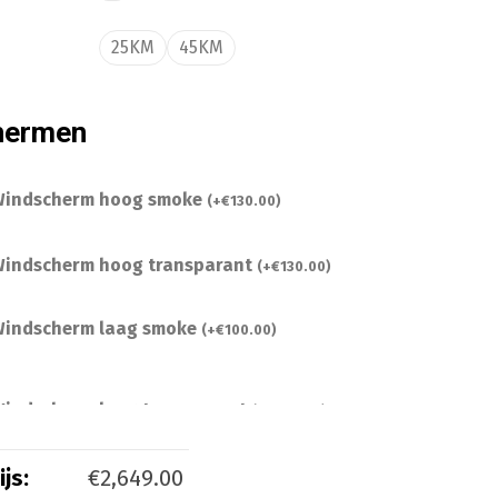
25KM
45KM
hermen
indscherm hoog smoke
(
+
€
130.00
)
indscherm hoog transparant
(
+
€
130.00
)
indscherm laag smoke
(
+
€
100.00
)
indscherm laag transparant
(
+
€
100.00
)
js:
€
2,649.00