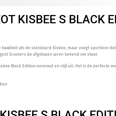
Telefoo
OT KISBEE S BLACK E
T
kwaliteit als de standaard Kisbee, maar voegt sportieve detai
Besche
ugeot Scooters de afgelopen jaren bekend om staat.
bee Black Edition eenvoud en stijl uit. Het is de perfecte me
S
tion
Opvoer
ISBEE S BLACK EDITI
A