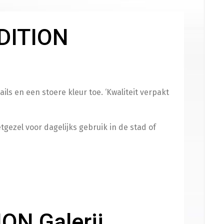
n
DITION
elefoonhouder
(
+
€
50.00
)
ls en een stoere kleur toe. ‘Kwaliteit verpakt
rming
tgezel voor dagelijks gebruik in de stad of
cooterhoes
(
+
€
50.00
)
en
ON Galerij
fstelling op ±34 km/u (gedoogde snelheid)
(
+
€
99.00
)