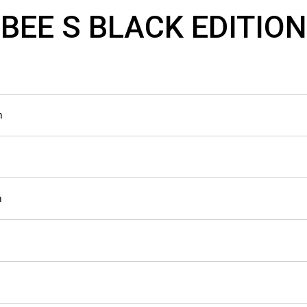
EE S BLACK EDITION 
m
m