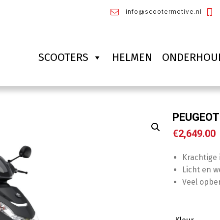
info@scootermotive.nl
SCOOTERS
HELMEN
ONDERHOU
PEUGEOT 
€
2,649.00
Krachtige 
Licht en 
Veel opbe