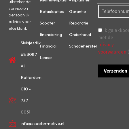
uitstekende
service en
Betaalopties
Garantie
persoonlijk
advies voor
Scooter
Reparatie
elke klant.
Ik ga akkoo
financiering
Onderhoud
met de
Sluisjesdijk
privacy
Financial
Schadeherstel
voorwaarden
(
68 3087
Lease
AJ
Rotterdam
010 -
737
0031
info@scootermotive.nl