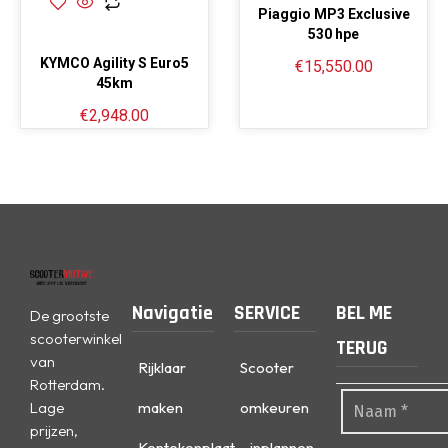
Piaggio MP3 Exclusive
530 hpe
KYMCO Agility S Euro5
€
15,550.00
45km
€
2,948.00
Navigatie
SERVICE
BEL ME
De grootste
scooterwinkel
TERUG
van
Rijklaar
Scooter
Rotterdam.
Lage
maken
omkeuren
prijzen,
Kentekenplaat
- inplannen