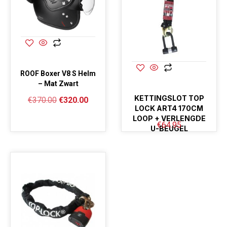
ROOF Boxer V8 S Helm
– Mat Zwart
KETTINGSLOT TOP
€
370.00
€
320.00
LOCK ART4 170CM
LOOP + VERLENGDE
€
64.95
U-BEUGEL