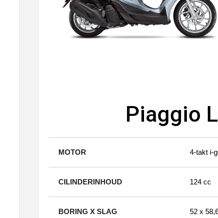
Piaggio L
MOTOR
4-takt i-g
CILINDERINHOUD
124 cc
BORING X SLAG
52 x 58