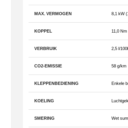
MAX. VERMOGEN
8,1 kW (
KOPPEL
11,0 Nm
VERBRUIK
2,5 l/1
CO2-EMISSIE
58 g/km
KLEPPENBEDIENING
Enkele b
KOELING
Luchtgek
SMERING
Wet su