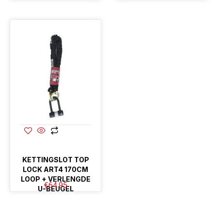
KETTINGSLOT TOP
LOCK ART4 170CM
LOOP + VERLENGDE
€
64.95
U-BEUGEL