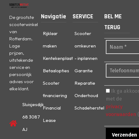
Navigatie
SERVICE
BEL ME
De grootste
scooterwinkel
TERUG
van
Rijklaar
Scooter
Rotterdam.
Lage
maken
omkeuren
prijzen,
Kentekenplaat
- inplannen
uitstekende
service en
Betaalopties
Garantie
persoonlijk
advies voor
Scooter
Reparatie
elke klant.
Ik ga akkoo
financiering
Onderhoud
met de
Sluisjesdijk
privacy
Financial
Schadeherstel
voorwaarden
(
68 3087
Lease
AJ