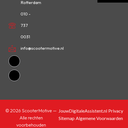
Rotterdam
010 -
737
0031
info@scootermotive.nl
© 2026 ScooterMotive —
JouwDigitaleAssistent.nl
Privacy
Alle rechten
Sitemap
Algemene Voorwaarden
voorbehouden