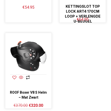
KETTINGSLOT TOP
€
54.95
LOCK ART4 170CM
LOOP + VERLENGDE
€
64.95
U-BEUGEL
ROOF Boxer V8 S Helm
– Mat Zwart
€
370.00
€
320.00