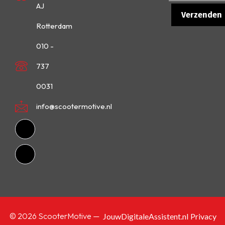
AJ
Rotterdam
010 -
737
0031
info@scootermotive.nl
© 2026 ScooterMotive —
JouwDigitaleAssistent.nl
Privacy