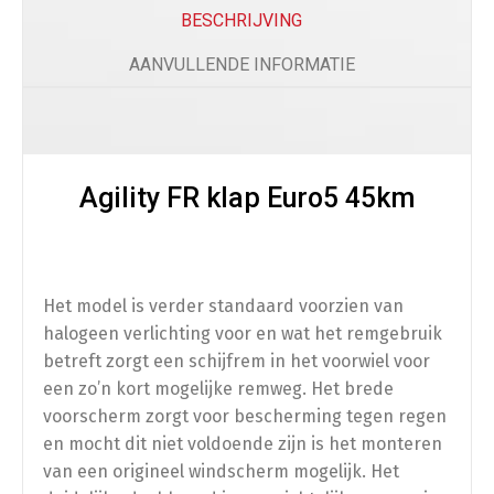
Beenkleed Vespa Sprint / Primavera
(
+
€
179.0
BESCHRIJVING
AANVULLENDE INFORMATIE
Telefoon
Agility FR klap Euro5 45km
Telefoonhouder
(
+
€
50.00
)
Het model is verder standaard voorzien van
Bescherming
halogeen verlichting voor en wat het remgebruik
betreft zorgt een schijfrem in het voorwiel voor
Scooterhoes
(
+
€
50.00
)
een zo’n kort mogelijke remweg. Het brede
voorscherm zorgt voor bescherming tegen regen
en mocht dit niet voldoende zijn is het monteren
van een origineel windscherm mogelijk. Het