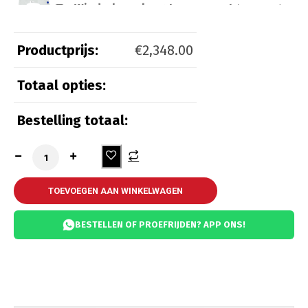
Windscherm laag transparant
(
+
€
100.00
)
Productprijs:
€
2,348.00
Totaal opties:
Beveiliging
Bestelling totaal:
Kettingslot ART 3
(
+
€
55.00
)
Kettingslot ART 4
(
+
€
65.00
)
TOEVOEGEN AAN WINKELWAGEN
BESTELLEN OF PROEFRIJDEN? APP ONS!
Comfort