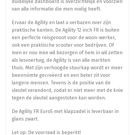
Opvoeren
duidelijke dashboard is overzichtelijk en voorzien
van alle informatie die men nodig heeft.
Afstelling op ±34 km/u (gedoogde snelheid)
Ervaar de Agility en laat u verbazen over zijn
praktische kanten. De Agility 12 inch FR is buiten
een perfecte reisgenoot voor de woon-werker,
Afstelling op ±54 km/u (gedoogde snelheid)
ook een praktische scooter voor bedrijven. Of
men er nou mee wil bezorgen of hem in wil zetten
als lesvoertuig, de Agility is van alle markten
thuis. Met zijn verhoogde stuurkap wordt er meer
beenruimte gecreëerd en een beter zit voor
langere mensen. Tevens is de positie van de
sleutel veranderd, zodat er niet meer met de knie
tegen de sleutel aangestoten kan worden.
De Agility FR Euro5 met klapzadel is leverbaar in
glans zwart.
Let op: De voorraad is beperkt!