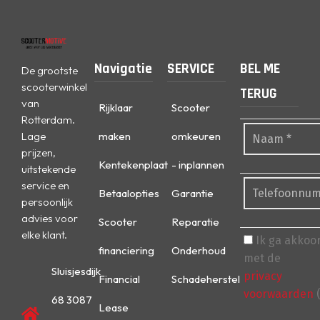
Navigatie
SERVICE
BEL ME
De grootste
scooterwinkel
TERUG
van
Rijklaar
Scooter
Rotterdam.
Lage
maken
omkeuren
prijzen,
Kentekenplaat
- inplannen
uitstekende
service en
Betaalopties
Garantie
persoonlijk
advies voor
Scooter
Reparatie
elke klant.
Ik ga akkoo
financiering
Onderhoud
met de
Sluisjesdijk
privacy
Financial
Schadeherstel
voorwaarden
(
68 3087
Lease