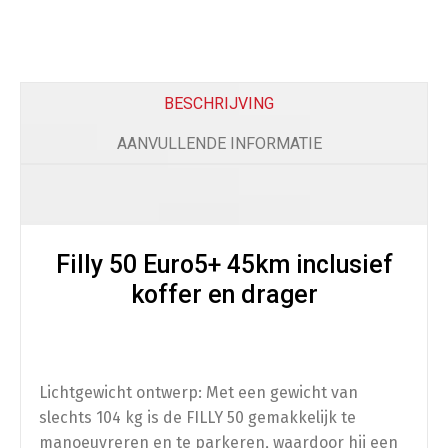
Comfort
Beenkleed Vespa Sprint / Primavera
(
+
€
179.0
BESCHRIJVING
AANVULLENDE INFORMATIE
Telefoon
Filly 50 Euro5+ 45km inclusief
Telefoonhouder
(
+
€
50.00
)
koffer en drager
Bescherming
Lichtgewicht ontwerp: Met een gewicht van
slechts 104 kg is de FILLY 50 gemakkelijk te
Scooterhoes
(
+
€
50.00
)
manoeuvreren en te parkeren, waardoor hij een