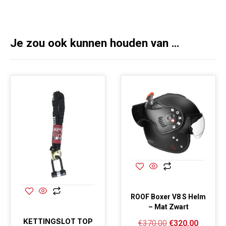
Je zou ook kunnen houden van …
ROOF Boxer V8 S Helm
– Mat Zwart
KETTINGSLOT TOP
€
370.00
€
320.00