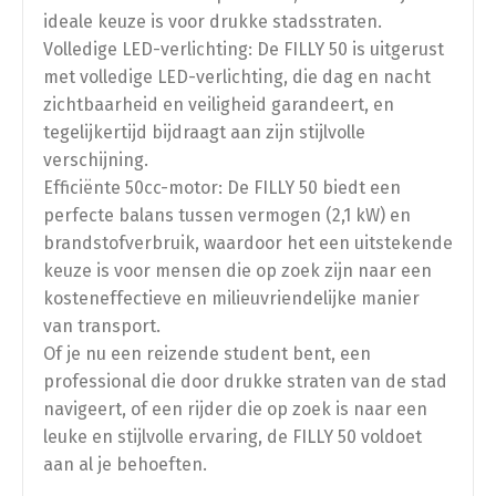
ideale keuze is voor drukke stadsstraten.
Volledige LED-verlichting: De FILLY 50 is uitgerust
met volledige LED-verlichting, die dag en nacht
Opvoeren
zichtbaarheid en veiligheid garandeert, en
tegelijkertijd bijdraagt aan zijn stijlvolle
verschijning.
Afstelling op ±34 km/u (gedoogde snelheid)
Efficiënte 50cc-motor: De FILLY 50 biedt een
perfecte balans tussen vermogen (2,1 kW) en
brandstofverbruik, waardoor het een uitstekende
Afstelling op ±54 km/u (gedoogde snelheid)
keuze is voor mensen die op zoek zijn naar een
kosteneffectieve en milieuvriendelijke manier
van transport.
Of je nu een reizende student bent, een
professional die door drukke straten van de stad
navigeert, of een rijder die op zoek is naar een
leuke en stijlvolle ervaring, de FILLY 50 voldoet
aan al je behoeften.