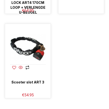
LOCK ART4 170CM
LOOP + VERLENGDE
€
64.95
U-BEUGEL
Scooter slot ART 3
€
54.95