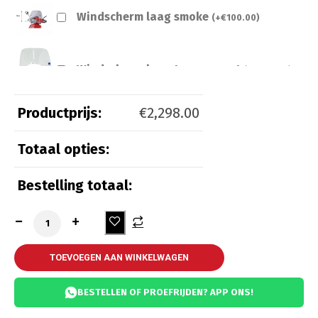
Windscherm laag smoke
(
+
€
100.00
)
Windscherm laag transparant
(
+
€
100.00
)
Productprijs:
€
2,298.00
Totaal opties:
Beveiliging
Bestelling totaal:
Kettingslot ART 3
(
+
€
55.00
)
Kettingslot ART 4
(
+
€
65.00
)
TOEVOEGEN AAN WINKELWAGEN
BESTELLEN OF PROEFRIJDEN? APP ONS!