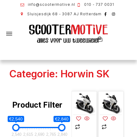
info@scootermotive.nl
010 - 737 0031
Sluisjesdijk 68 - 3087 AJ Rotterdam
Categorie: Horwin SK
Product Filter
€2,540
€2,840
2,540
2,615
2,690
2,765
2,840