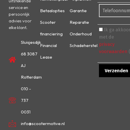
uitstekende
service en
Betaalopties
Garantie
persoonlijk
advies voor
Scooter
Reparatie
elke klant.
Ik ga akkoo
financiering
Onderhoud
met de
Sluisjesdijk
privacy
Financial
Schadeherstel
voorwaarden
(
68 3087
Lease
AJ
Rotterdam
010 -
737
0031
info@scootermotive.nl