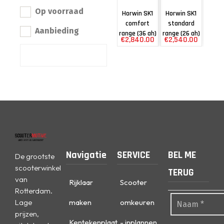
Op voorraad
Horwin SK1
Horwin SK1
comfort
standard
Aanbieding
range (36 ah)
range (26 ah)
€
2,840.00
€
2,540.00
Navigatie
SERVICE
BEL ME
De grootste
scooterwinkel
TERUG
van
Rijklaar
Scooter
Rotterdam.
Lage
maken
omkeuren
prijzen,
Kentekenplaat
- inplannen