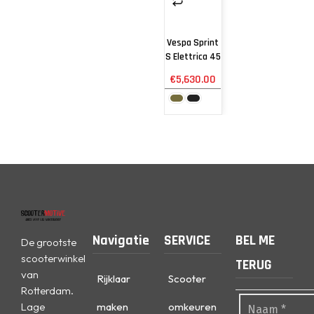
Vespa Sprint
S Elettrica 45
€
5,630.00
Navigatie
SERVICE
BEL ME
De grootste
scooterwinkel
TERUG
van
Rijklaar
Scooter
Rotterdam.
Lage
maken
omkeuren