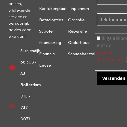
prijzen,
Kentekenplaat
- inplannen
uitstekende
service en
Betaalopties
Garantie
persoonlijk
advies voor
Scooter
Reparatie
elke klant.
Ik ga akkoo
financiering
Onderhoud
met de
Sluisjesdijk
privacy
Financial
Schadeherstel
voorwaarden
(
68 3087
Lease
AJ
Rotterdam
010 -
737
0031