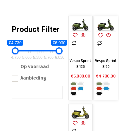
Product Filter
€4,730
€6,030
4,730
5,055
5,380
5,705
6,030
Vespa Sprint
Vespa Sprint
Op voorraad
S 125
S 50
€
6,030.00
€
4,730.00
Aanbieding