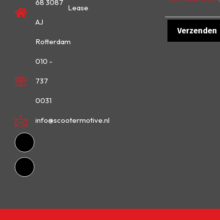
68 3087
Lease
AJ
Rotterdam
010 -
737
0031
info@scootermotive.nl