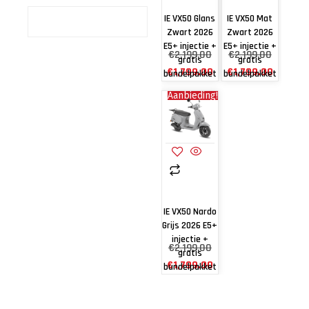
IE VX50 Glans
IE VX50 Mat
Zwart 2026
Zwart 2026
E5+ injectie +
E5+ injectie +
€
2,199.00
€
2,199.00
gratis
gratis
€
1,799.00
€
1,799.00
bundelpakket
bundelpakket
Aanbieding!
IE VX50 Nardo
Grijs 2026 E5+
injectie +
€
2,199.00
gratis
€
1,799.00
bundelpakket