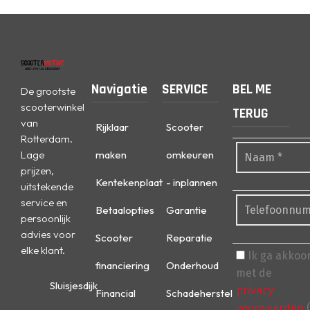
Navigatie
SERVICE
BEL ME
De grootste
scooterwinkel
TERUG
van
Rijklaar
Scooter
Rotterdam.
Lage
maken
omkeuren
prijzen,
Kentekenplaat
- inplannen
uitstekende
service en
Betaalopties
Garantie
persoonlijk
advies voor
Scooter
Reparatie
elke klant.
Ik ga akkoo
financiering
Onderhoud
met de
Sluisjesdijk
privacy
Financial
Schadeherstel
voorwaarden
(