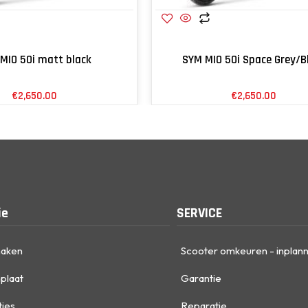
MIO 50i matt black
SYM MIO 50i Space Grey/B
€
2,650.00
€
2,650.00
ie
SERVICE
maken
Scooter omkeuren - inplan
plaat
Garantie
ties
Reparatie