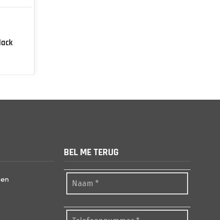
lack
BEL ME TERUG
nen