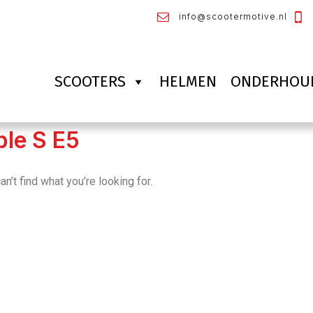
info@scootermotive.nl
SCOOTERS
HELMEN
ONDERHOU
le S E5
n’t find what you’re looking for.