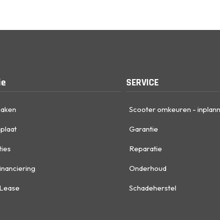
ie
SERVICE
maken
Scooter omkeuren - inplan
plaat
Garantie
ties
Reparatie
inanciering
Onderhoud
 Lease
Schadeherstel