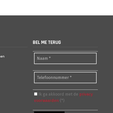
BEL ME TERUG
nen
Ik ga akkoord met de
privacy
voorwaarden
(*)