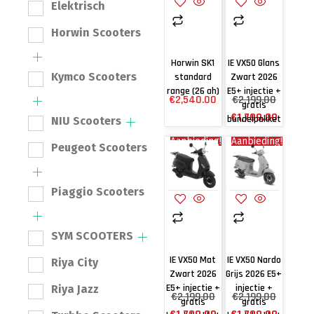
Elektrisch
Horwin Scooters
Horwin SK1
IE VX50 Glans
Kymco Scooters
standard
Zwart 2026
range (26 ah)
E5+ injectie +
€
2,540.00
€
2,199.00
gratis
€
1,799.00
bundelpakket
NIU Scooters
Aanbieding!
Aanbieding!
Peugeot Scooters
Piaggio Scooters
SYM SCOOTERS
IE VX50 Mat
IE VX50 Nardo
Riya City
Zwart 2026
Grijs 2026 E5+
E5+ injectie +
injectie +
Riya Jazz
€
2,199.00
€
2,199.00
gratis
gratis