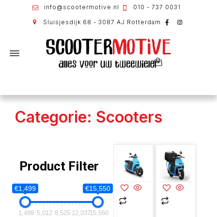
info@scootermotive.nl
010 - 737 0031
Sluisjesdijk 68 - 3087 AJ Rotterdam
Categorie: Scooters
Product Filter
€1,499
€15,550
1,499
5,012
8,525
12,037
15,550