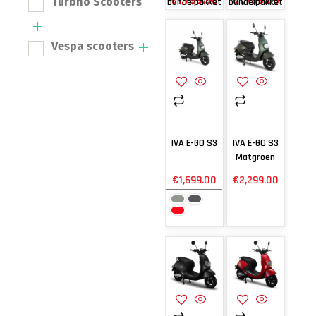
€
1,799.00
€
1,799.00
Turbho Scooters
bundelpakket
bundelpakket
Vespa scooters
IVA E-GO S3
IVA E-GO S3
Matgroen
€
1,699.00
€
2,299.00