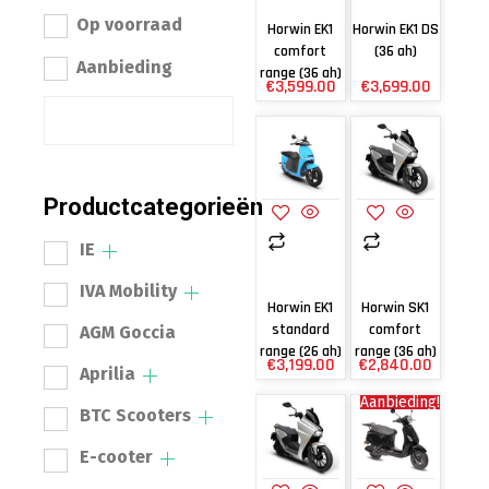
Op voorraad
Horwin EK1
Horwin EK1 DS
comfort
(36 ah)
Aanbieding
range (36 ah)
€
3,599.00
€
3,699.00
Productcategorieën
IE
IVA Mobility
Horwin EK1
Horwin SK1
standard
comfort
AGM Goccia
range (26 ah)
range (36 ah)
€
3,199.00
€
2,840.00
Aprilia
Aanbieding!
BTC Scooters
E-cooter