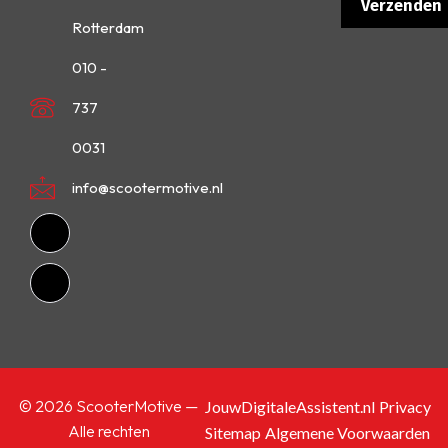
Rotterdam
010 -
737
0031
info@scootermotive.nl
© 2026 ScooterMotive —
JouwDigitaleAssistent.nl
Privacy
Alle rechten
Sitemap
Algemene Voorwaarden