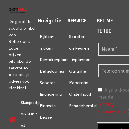
Navigatie
SERVICE
BEL ME
De grootste
scooterwinkel
TERUG
van
Rijklaar
Scooter
Rotterdam.
Lage
maken
omkeuren
prijzen,
Kentekenplaat
- inplannen
uitstekende
service en
Betaalopties
Garantie
persoonlijk
advies voor
Scooter
Reparatie
elke klant.
Ik ga akkoo
financiering
Onderhoud
met de
Sluisjesdijk
privacy
Financial
Schadeherstel
voorwaarden
(
68 3087
Lease
AJ