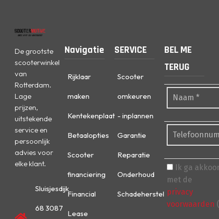
Navigatie
SERVICE
BEL ME
De grootste
scooterwinkel
TERUG
van
Rijklaar
Scooter
Rotterdam.
Lage
maken
omkeuren
prijzen,
Kentekenplaat
- inplannen
uitstekende
service en
Betaalopties
Garantie
persoonlijk
advies voor
Scooter
Reparatie
elke klant.
Ik ga akkoo
financiering
Onderhoud
met de
Sluisjesdijk
privacy
Financial
Schadeherstel
voorwaarden
(
68 3087
Lease