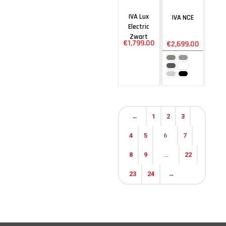
IVA Lux
IVA NCE
Electric
Zwart
€
1,799.00
€
2,699.00
←
1
2
3
4
5
6
7
8
9
…
22
23
24
→