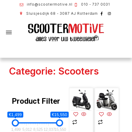
info@scootermotive.nl
010 - 737 0031
Sluisjesdijk 68 - 3087 AJ Rotterdam
Categorie: Scooters
Product Filter
€1,499
€15,550
1,499
5,012
8,525
12,037
15,550