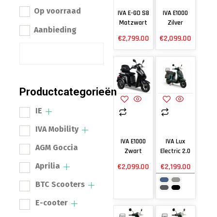
Op voorraad
IVA E-GO S8
IVA E1000
Matzwart
Zilver
Aanbieding
€
2,799.00
€
2,099.00
Productcategorieën
IE
IVA Mobility
IVA E1000
IVA Lux
AGM Goccia
Zwart
Electric 2.0
Aprilia
€
2,099.00
€
2,199.00
BTC Scooters
E-cooter