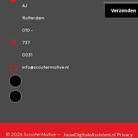
AJ
Rotterdam
010 -
737
0031
info@scootermotive.nl
© 2026 ScooterMotive —
JouwDigitaleAssistent.nl
Privacy