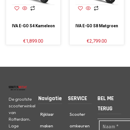
IVA E-GO S4 Kameleon
IVA E-GO S8 Matgroen
€
1,899.00
€
2,799.00
Navigatie
SERVICE
BEL ME
De grootste
scooterwinkel
TERUG
van
Rijklaar
Scooter
Rotterdam.
Lage
maken
omkeuren