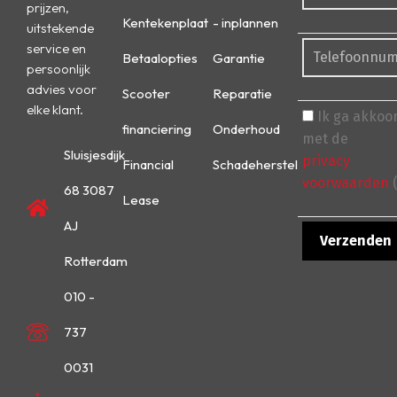
prijzen,
Kentekenplaat
- inplannen
uitstekende
service en
Betaalopties
Garantie
persoonlijk
advies voor
Scooter
Reparatie
elke klant.
Ik ga akkoo
financiering
Onderhoud
met de
Sluisjesdijk
privacy
Financial
Schadeherstel
voorwaarden
(
68 3087
Lease
AJ
Rotterdam
010 -
737
0031