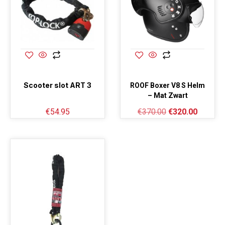
Scooter slot ART 3
ROOF Boxer V8 S Helm
– Mat Zwart
€
54.95
€
370.00
€
320.00