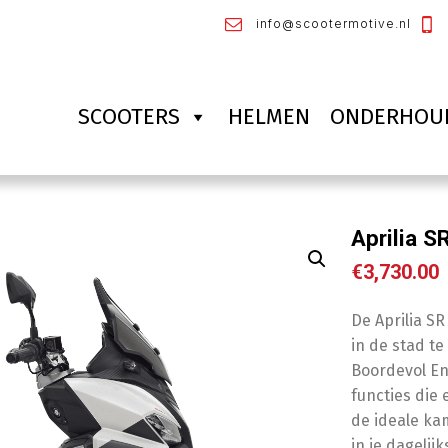
info@scootermotive.nl
SCOOTERS
HELMEN
ONDERHOU
Aprilia S
€
3,730.00
De Aprilia SR
in de stad t
Boordevol En
functies die 
de ideale ka
in je dagelijk