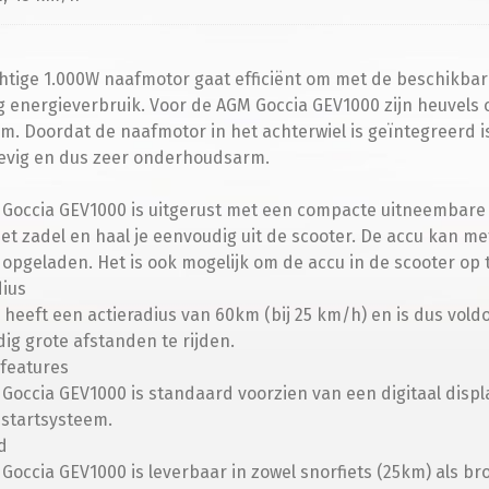
htige 1.000W naafmotor gaat efficiënt om met de beschikbare
g energieverbruik. Voor de AGM Goccia GEV1000 zijn heuvels
m. Doordat de naafmotor in het achterwiel is geïntegreerd i
vig en dus zeer onderhoudsarm.
Goccia GEV1000 is uitgerust met een compacte uitneembare 2
et zadel en haal je eenvoudig uit de scooter. De accu kan me
opgeladen. Het is ook mogelijk om de accu in de scooter op 
dius
 heeft een actieradius van 60km (bij 25 km/h) en is dus vo
ig grote afstanden te rijden.
features
Goccia GEV1000 is standaard voorzien van een digitaal displa
 startsysteem.
d
Goccia GEV1000 is leverbaar in zowel snorfiets (25km) als bro