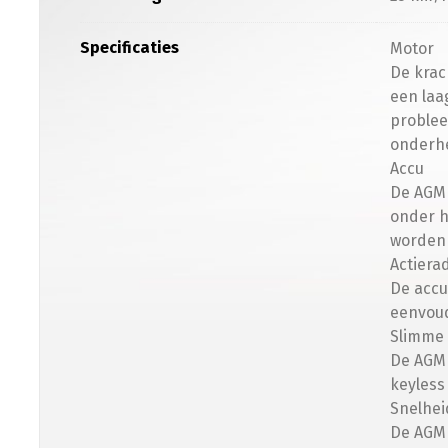
Specificaties
Motor
De krac
een laa
problee
onderhe
Accu
De AGM 
onder h
worden 
Actiera
De accu
eenvoud
Slimme 
De AGM 
keyless
Snelhei
De AGM 