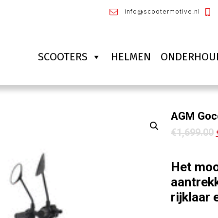
info@scootermotive.nl
SCOOTERS
HELMEN
ONDERHOU
AGM Gocc
€
1,699.00
Het mooi
aantrekk
rijklaar