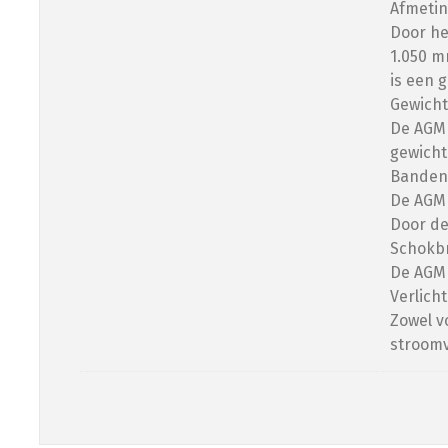
Afmeti
Door he
1.050 m
is een 
Gewicht
De AGM 
gewicht
Banden
De AGM 
Door de
Schokb
De AGM 
Verlich
Zowel v
stroomv