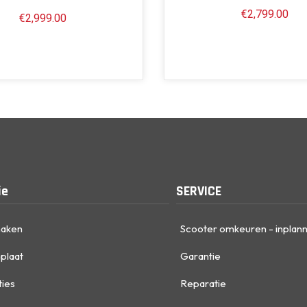
€
2,799.00
€
2,999.00
ie
SERVICE
maken
Scooter omkeuren - inplan
plaat
Garantie
ties
Reparatie