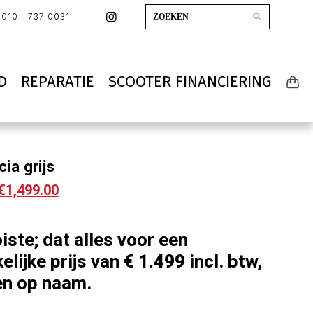
010 - 737 0031
D
REPARATIE
SCOOTER FINANCIERING
ia grijs
€
1,499.00
ste; dat alles voor een
elijke prijs van
€ 1.499
incl. btw,
 en op naam.