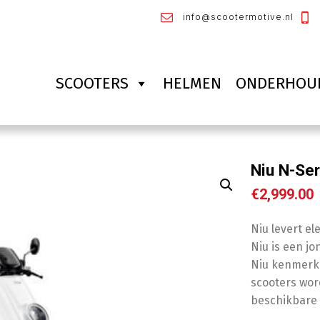
info@scootermotive.nl
SCOOTERS
HELMEN
ONDERHOU
Niu N-Ser
€
2,999.00
Niu levert e
Niu is een j
Niu kenmerke
scooters wor
beschikbare 