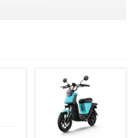
en
fstelling op ±34 km/u (gedoogde snelheid)
(
+
€
99.00
)
fstelling op ±54 km/u (gedoogde snelheid)
(
+
€
99.00
)