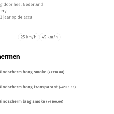
ing door heel Nederland
tery
2 jaar op de accu
25 km/h
45 km/h
hermen
indscherm hoog smoke
(
+
€
130.00
)
indscherm hoog transparant
(
+
€
130.00
)
indscherm laag smoke
(
+
€
100.00
)