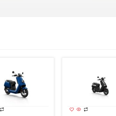
Opvoer
A
A