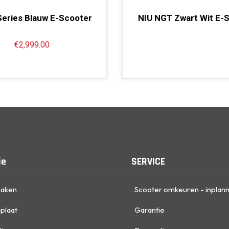
Series Blauw E-Scooter
NIU NGT Zwart Wit E-
€
2,999.00
ie
SERVICE
maken
Scooter omkeuren - inplan
plaat
Garantie