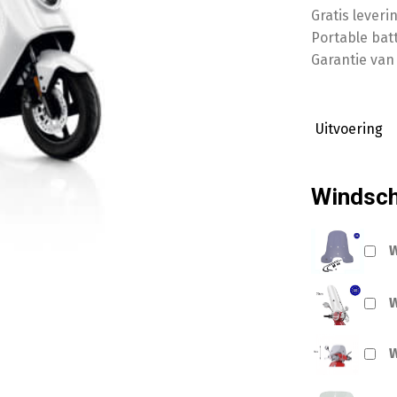
Gratis lever
Portable bat
Garantie van 
Uitvoering
Windsc
W
W
W