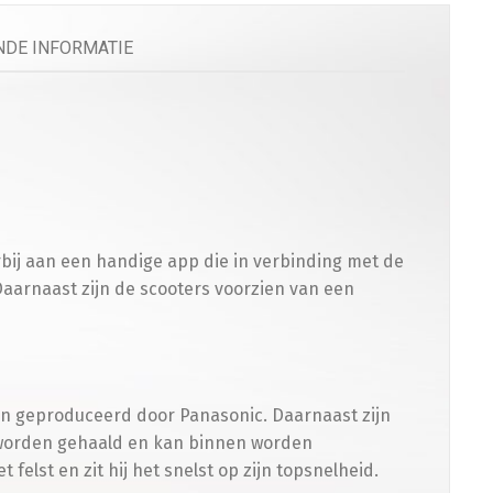
eenkleed Vespa Sprint / Primavera
(
+
€
179.00
)
DE INFORMATIE
n
elefoonhouder
(
+
€
50.00
)
bij aan een handige app die in verbinding met de
Daarnaast zijn de scooters voorzien van een
rming
cooterhoes
(
+
€
50.00
)
den geproduceerd door Panasonic. Daarnaast zijn
r worden gehaald en kan binnen worden
 felst en zit hij het snelst op zijn topsnelheid.