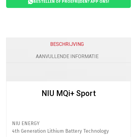
BESTELLEN OF PROEFRIJDEN? APP ONS!
Comfort
Beenkleed Vespa Sprint / Primavera
(
+
€
179.0
BESCHRIJVING
AANVULLENDE INFORMATIE
Telefoon
NIU MQi+ Sport
Telefoonhouder
(
+
€
50.00
)
NIU ENERGY
Bescherming
4th Generation Lithium Battery Technology