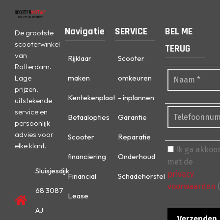
Navigatie
SERVICE
BEL ME
De grootste
scooterwinkel
TERUG
van
Rijklaar
Scooter
Rotterdam.
Lage
maken
omkeuren
prijzen,
Kentekenplaat
- inplannen
uitstekende
service en
Betaalopties
Garantie
persoonlijk
advies voor
Scooter
Reparatie
elke klant.
Ik ga akkoo
financiering
Onderhoud
met de
Sluisjesdijk
privacy
Financial
Schadeherstel
voorwaarden
(
68 3087
Lease
AJ