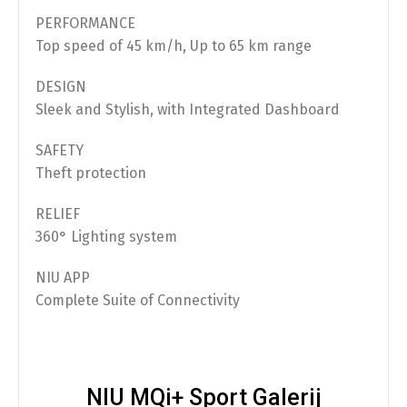
PERFORMANCE
Scooterhoes
(
+
€
50.00
)
Top speed of 45 km/h, Up to 65 km range
DESIGN
Sleek and Stylish, with Integrated Dashboard
Opvoeren
SAFETY
Theft protection
Afstelling op ±34 km/u (gedoogde snelheid)
RELIEF
360° Lighting system
Afstelling op ±54 km/u (gedoogde snelheid)
NIU APP
Complete Suite of Connectivity
NIU MQi+ Sport Galerij