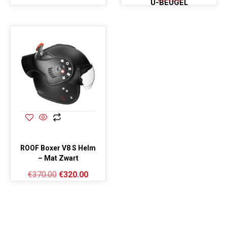
U-BEUGEL
ROOF Boxer V8 S Helm
– Mat Zwart
€
370.00
€
320.00