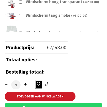
Windscherm hoog transparant
(
+
€
130.00
)
Windscherm laag smoke
(
+
€
100.00
)
Windscherm laag transparant
(
+
€
100.00
)
Productprijs:
€
2,148.00
Totaal opties:
Beveiliging
Bestelling totaal:
Kettingslot ART 3
(
+
€
55.00
)
Kettingslot ART 4
(
+
€
65.00
)
TOEVOEGEN AAN WINKELWAGEN