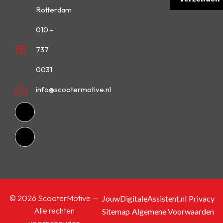
Rotterdam
010 -
737
0031
info@scootermotive.nl
© 2026 ScooterMotive —
JouwDigitaleAssistent.nl
Privacy
Alle rechten
Sitemap
Algemene Voorwaarden
voorbehouden