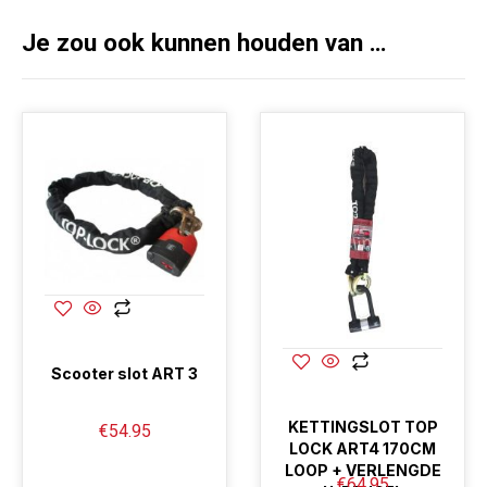
Je zou ook kunnen houden van …
Scooter slot ART 3
KETTINGSLOT TOP
€
54.95
LOCK ART4 170CM
LOOP + VERLENGDE
€
64.95