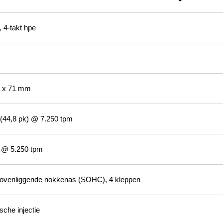
r, 4-takt hpe
 x 71 mm
(44,8 pk) @ 7.250 tpm
 @ 5.250 tpm
ovenliggende nokkenas (SOHC), 4 kleppen
sche injectie