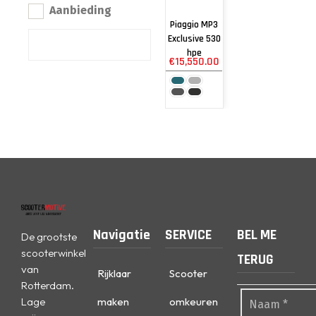
Aanbieding
Piaggio MP3
Exclusive 530
hpe
€
15,550.00
Navigatie
SERVICE
BEL ME
De grootste
scooterwinkel
TERUG
van
Rijklaar
Scooter
Rotterdam.
Lage
maken
omkeuren