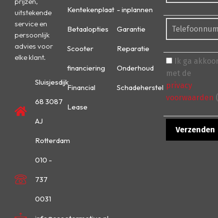
prijzen,
Kentekenplaat
- inplannen
uitstekende
service en
Betaalopties
Garantie
persoonlijk
advies voor
Scooter
Reparatie
elke klant.
Ik ga akkoo
financiering
Onderhoud
met de
Sluisjesdijk
privacy
Financial
Schadeherstel
voorwaarden
(
68 3087
Lease
AJ
Rotterdam
010 -
737
0031