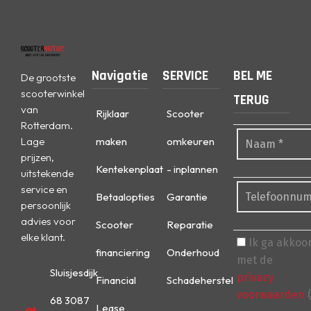
Navigatie
SERVICE
BEL ME
De grootste
scooterwinkel
TERUG
van
Rijklaar
Scooter
Rotterdam.
Lage
maken
omkeuren
prijzen,
Kentekenplaat
- inplannen
uitstekende
service en
Betaalopties
Garantie
persoonlijk
advies voor
Scooter
Reparatie
elke klant.
Ik ga akkoo
financiering
Onderhoud
met de
Sluisjesdijk
privacy
Financial
Schadeherstel
voorwaarden
(
68 3087
Lease