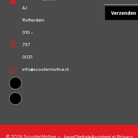
AJ
Rotterdam
010 -
737
0031
info@scootermotive.nl
© 2026 ScooterMotive —
JouwDigitaleAssistent.nl
Privacy