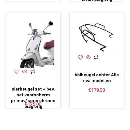
Valbeugel achter Alle
riva modellen
sierbeugel set + bev.
€
179.00
set voorscherm
primav/ sprin chroom
€
125.00
piag orig