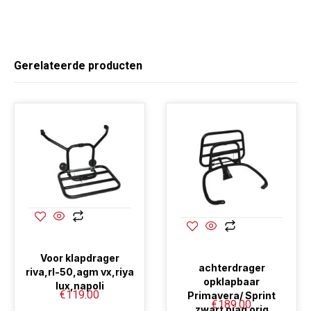
Gerelateerde producten
Voor klapdrager
achterdrager
riva,rl-50,agm vx,riya
opklapbaar
lux,napoli
€
119.00
Primavera/ Sprint
€
189.00
zwart piag orig