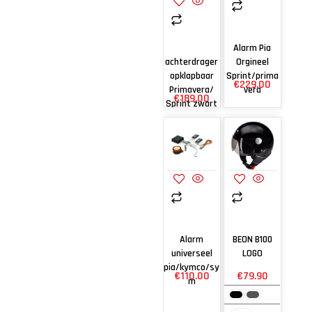
Alarm Pia
achterdrager
Orgineel
opklapbaar
Sprint/prima
€
229.00
Primavera/
vera
€
189.00
Sprint zwart
piag orig
Alarm
BEON B100
universeel
LOGO
pia/kymco/sy
€
110.00
€
79.90
m