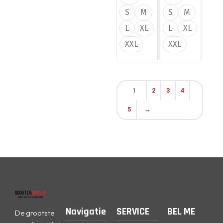
S
M
S
M
L
XL
L
XL
XXL
XXL
1
2
3
4
5
→
Navigatie
SERVICE
BEL ME
De grootste