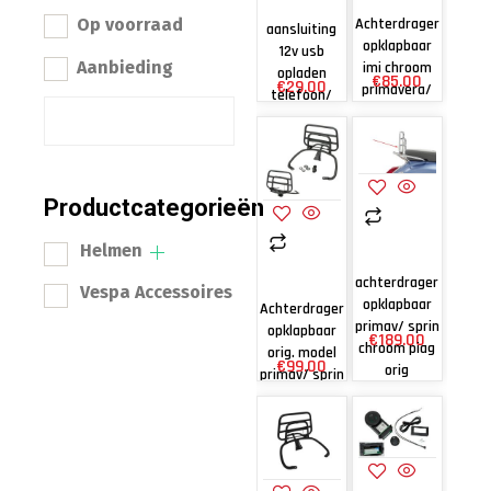
Op voorraad
Achterdrager
aansluiting
opklapbaar
12v usb
Aanbieding
imi chroom
opladen
€
85.00
€
29.00
primavera/
telefoon/
sprint
mobiel prof.
inbouw
Productcategorieën
Helmen
achterdrager
Vespa Accessoires
opklapbaar
Achterdrager
primav/ sprin
opklapbaar
€
189.00
chroom piag
orig. model
€
99.00
orig
primav/ sprin
zwart mat