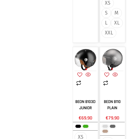
XS
S
M
L
XL
XXL
BEON B103D
BEON B110
JUNIOR
PLAIN
€
69.90
€
79.90
XS