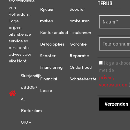
scooterwinkel
TERUG
van
Rijklaar
Scooter
Rotterdam.
Lage
maken
omkeuren
prijzen,
Kentekenplaat
- inplannen
uitstekende
service en
Betaalopties
Garantie
persoonlijk
advies voor
Scooter
Reparatie
elke klant.
Ik ga akkoo
financiering
Onderhoud
met de
Sluisjesdijk
privacy
Financial
Schadeherstel
voorwaarden
(
68 3087
Lease
AJ
Rotterdam
010 -