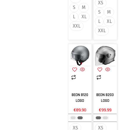
XS
S
M
S
M
L
XL
L
XL
XXL
XXL
BEON B120
BEON B203
LOGO
LOGO
€
89.90
€
99.99
XS
XS