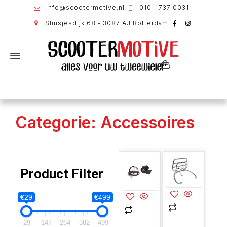
info@scootermotive.nl
010 - 737 0031
Sluisjesdijk 68 - 3087 AJ Rotterdam
Categorie: Accessoires
Product Filter
€29
€499
29
147
264
382
499