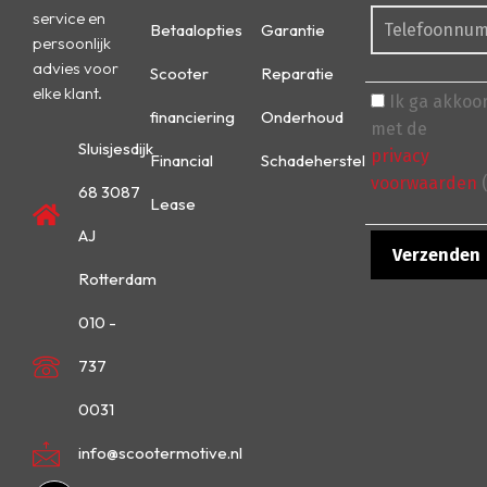
service en
Betaalopties
Garantie
persoonlijk
advies voor
Scooter
Reparatie
elke klant.
Ik ga akkoo
financiering
Onderhoud
met de
Sluisjesdijk
privacy
Financial
Schadeherstel
voorwaarden
(
68 3087
Lease
AJ
Rotterdam
010 -
737
0031
info@scootermotive.nl