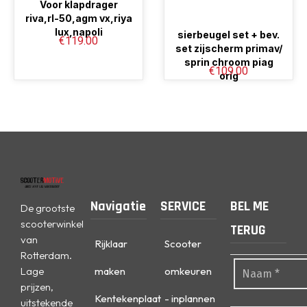
Voor klapdrager
riva,rl-50,agm vx,riya
lux,napoli
sierbeugel set + bev.
€
119.00
set zijscherm primav/
sprin chroom piag
€
109.00
orig
Navigatie
SERVICE
BEL ME
De grootste
scooterwinkel
TERUG
van
Rijklaar
Scooter
Rotterdam.
Lage
maken
omkeuren
prijzen,
Kentekenplaat
- inplannen
uitstekende