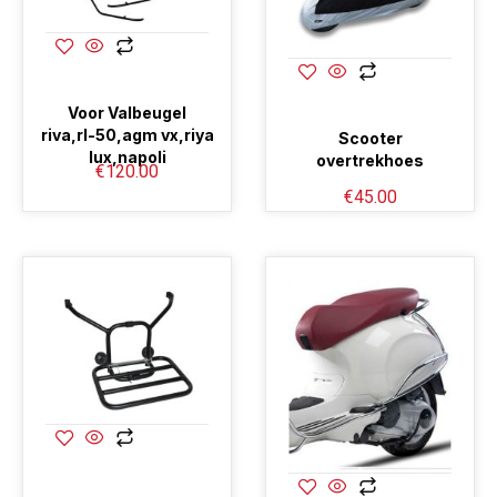
Voor Valbeugel
riva,rl-50,agm vx,riya
Scooter
lux,napoli
overtrekhoes
€
120.00
€
45.00