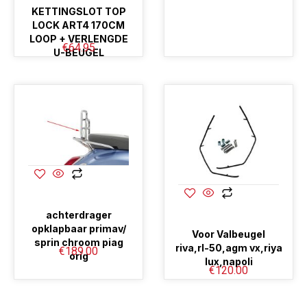
KETTINGSLOT TOP
LOCK ART4 170CM
LOOP + VERLENGDE
€
64.95
U-BEUGEL
achterdrager
opklapbaar primav/
Voor Valbeugel
sprin chroom piag
riva,rl-50,agm vx,riya
€
189.00
orig
lux,napoli
€
120.00