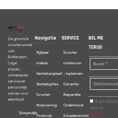
Navigatie
SERVICE
BEL ME
De grootste
scooterwinkel
TERUG
van
Rijklaar
Scooter
Rotterdam.
Lage
maken
omkeuren
prijzen,
Kentekenplaat
- inplannen
uitstekende
service en
Betaalopties
Garantie
persoonlijk
advies voor
Scooter
Reparatie
elke klant.
Ik ga akkoo
financiering
Onderhoud
met de
Sluisjesdijk
privacy
Financial
Schadeherstel