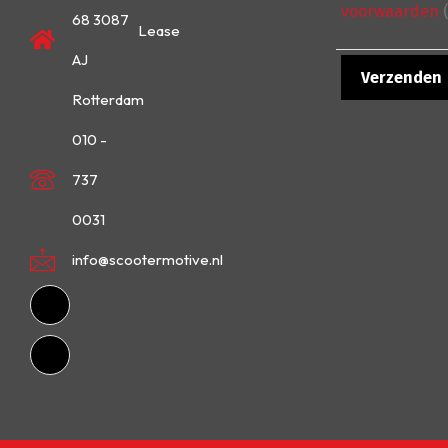
voorwaarden
(
68 3087
Lease
AJ
Rotterdam
010 -
737
0031
info@scootermotive.nl