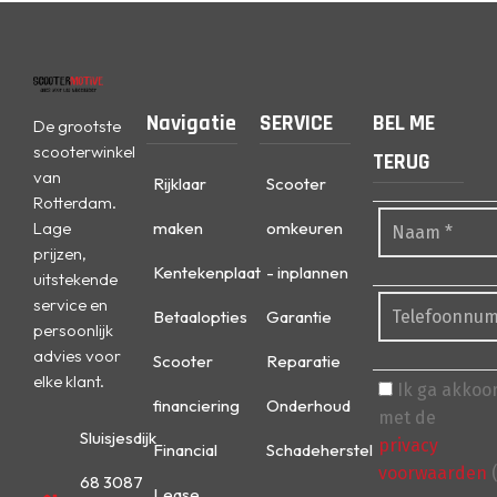
Navigatie
SERVICE
BEL ME
De grootste
scooterwinkel
TERUG
van
Rijklaar
Scooter
Rotterdam.
Lage
maken
omkeuren
prijzen,
Kentekenplaat
- inplannen
uitstekende
service en
Betaalopties
Garantie
persoonlijk
advies voor
Scooter
Reparatie
elke klant.
Ik ga akkoo
financiering
Onderhoud
met de
Sluisjesdijk
privacy
Financial
Schadeherstel
voorwaarden
(
68 3087
Lease