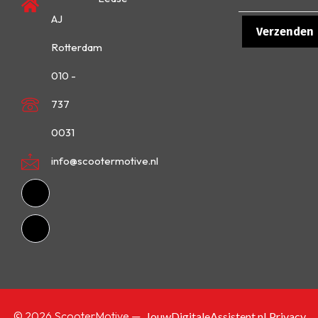
AJ
Rotterdam
010 -
737
0031
info@scootermotive.nl
© 2026 ScooterMotive —
JouwDigitaleAssistent.nl
Privacy