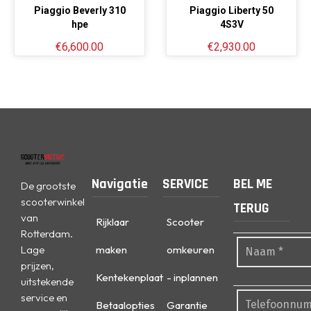
Piaggio Beverly 310
Piaggio Liberty 50
hpe
4S3V
€
6,600.00
€
2,930.00
Navigatie
SERVICE
BEL ME
De grootste
scooterwinkel
TERUG
van
Rijklaar
Scooter
Rotterdam.
Lage
maken
omkeuren
prijzen,
Kentekenplaat
- inplannen
uitstekende
service en
Betaalopties
Garantie