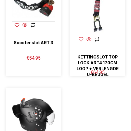
Scooter slot ART 3
KETTINGSLOT TOP
€
54.95
LOCK ART4 170CM
LOOP + VERLENGDE
€
64.95
U-BEUGEL