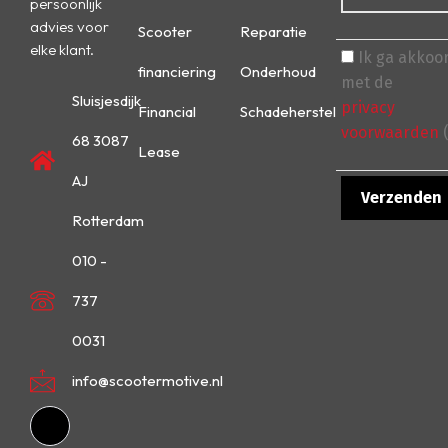
persoonlijk
advies voor
Scooter
Reparatie
elke klant.
Ik ga akkoo
financiering
Onderhoud
met de
Sluisjesdijk
privacy
Financial
Schadeherstel
voorwaarden
(
68 3087
Lease
AJ
Rotterdam
010 -
737
0031
info@scootermotive.nl