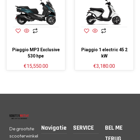
Piaggio MP3 Exclusive
Piaggio 1 electric 45 2
530 hpe
kW
€
15,550.00
€
3,180.00
Navigatie
SERVICE
BEL ME
De grootste
scooterwinkel
TERUG