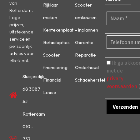
van
Rijklaar
Scooter
Rotterdam.
Lage
maken
omkeuren
prijzen,
Kentekenplaat
- inplannen
uitstekende
service en
Betaalopties
Garantie
persoonlijk
advies voor
Scooter
Reparatie
elke klant.
Ik ga akkoo
financiering
Onderhoud
met de
Sluisjesdijk
privacy
Financial
Schadeherstel
voorwaarden
(
68 3087
Lease
AJ
Rotterdam
010 -
737