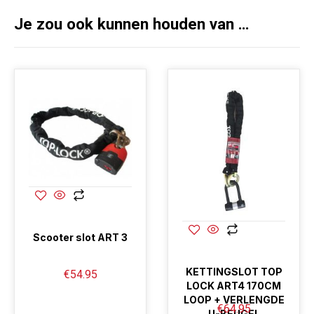
Je zou ook kunnen houden van …
Scooter slot ART 3
KETTINGSLOT TOP
€
54.95
LOCK ART4 170CM
LOOP + VERLENGDE
€
64.95
U-BEUGEL