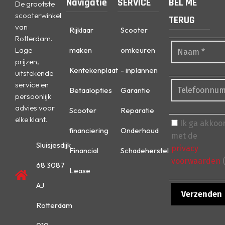
Navigatie
SERVICE
BEL ME
De grootste
scooterwinkel
TERUG
van
Rijklaar
Scooter
Rotterdam.
Lage
maken
omkeuren
prijzen,
Kentekenplaat
- inplannen
uitstekende
service en
Betaalopties
Garantie
persoonlijk
advies voor
Scooter
Reparatie
elke klant.
Ik ga akkoo
financiering
Onderhoud
met de
Sluisjesdijk
privacy
Financial
Schadeherstel
voorwaarden
(
68 3087
Lease
AJ
Rotterdam