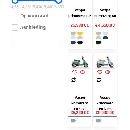
4,530
4,980
5,430
5,880
6,330
Vespa
Vespa
Op voorraad
Primavera 125
Primavera 50
€
5,380.00
€
4,530.00
Aanbieding
Vespa
Vespa
Primavera
Primavera
80th 125
Batik 125
€
6,230.00
€
5,930.00