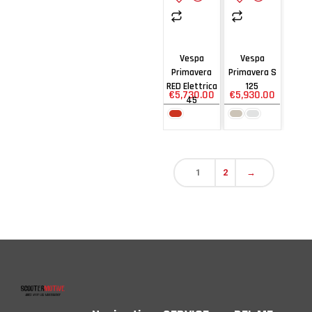
Vespa
Vespa
Primavera
Primavera S
RED Elettrica
125
€
5,730.00
€
5,930.00
45
1
2
→