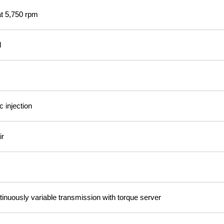
t 5,750 rpm
l
c injection
ir
inuously variable transmission with torque server