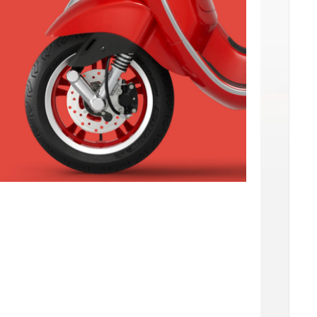
en
ultivarioset Malossi
(
+
€
199.00
)