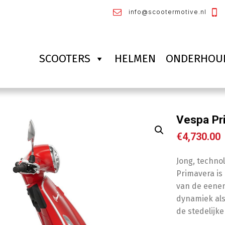
info@scootermotive.nl
SCOOTERS
HELMEN
ONDERHOU
Vespa Pr
€
4,730.00
Jong, techno
Primavera is 
van de eenen
dynamiek als
de stedelijke