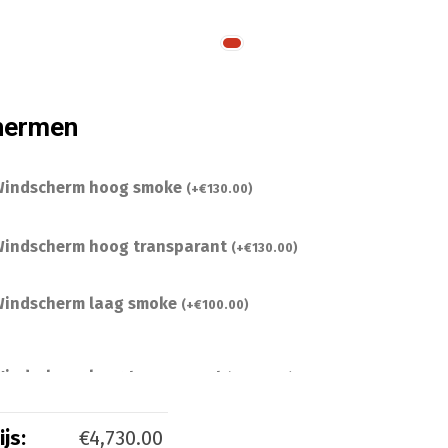
hermen
indscherm hoog smoke
(
+
€
130.00
)
indscherm hoog transparant
(
+
€
130.00
)
indscherm laag smoke
(
+
€
100.00
)
indscherm laag transparant
(
+
€
100.00
)
js:
€
4,730.00