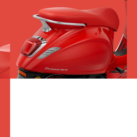
Opvoer
M