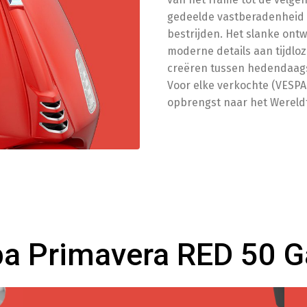
S
gedeelde vastberadenheid 
bestrijden. Het slanke on
moderne details aan tijdlo
creëren tussen hedendaags
Bagage
Voor elke verkochte (VESP
opbrengst naar het Wereld
K
K
a Primavera RED 50 Ga
Besche
S