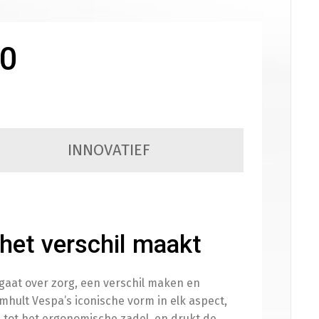
eenkleed Vespa Sprint / Primavera
(
+
€
179.00
)
50
n
INNOVATIEF
elefoonhouder
(
+
€
50.00
)
 het verschil maakt
ierbeugelset origineel mat zwart
(
+
€
450.00
)
aat over zorg, een verschil maken en
omhult Vespa’s iconische vorm in elk aspect,
n tot het ergonomische zadel, en drukt de