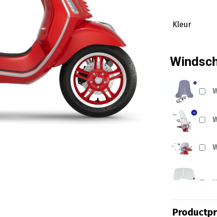
Kleur
Windsc
W
W
W
W
Productpri