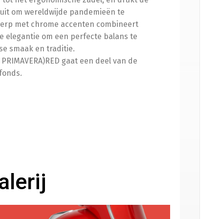
ierbeugelset origineel chroom
(
+
€
480.00
)
uit om wereldwijde pandemieën te
twerp met chrome accenten combineert
ze elegantie om een perfecte balans te
e smaak en traditie.
A PRIMAVERA)RED gaat een deel van de
fonds.
lapdrager mat zwart
(
+
€
140.00
)
lapdrager chroom
(
+
€
140.00
)
lerij
rming
cooterhoes
(
+
€
50.00
)