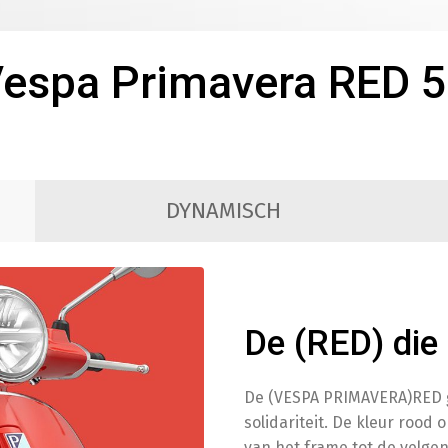
B
espa Primavera RED 
Telefoo
DYNAMISCH
T
Styling
De (RED) die
S
De (VESPA PRIMAVERA)RED g
solidariteit. De kleur rood 
van het frame tot de velge