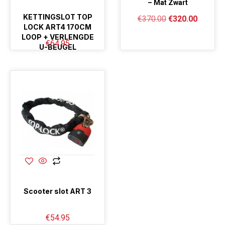
– Mat Zwart
KETTINGSLOT TOP
€
370.00
€
320.00
LOCK ART4 170CM
LOOP + VERLENGDE
€
64.95
U-BEUGEL
Scooter slot ART 3
€
54.95