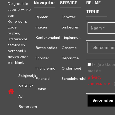
Navigatie
SERVICE
BEL ME
De grootste
scooterwinkel
TERUG
van
Rijklaar
Scooter
Rotterdam.
Lage
maken
omkeuren
prijzen,
Kentekenplaat
- inplannen
uitstekende
service en
Betaalopties
Garantie
persoonlijk
advies voor
Scooter
Reparatie
elke klant.
Ik ga akkoo
financiering
Onderhoud
met de
Sluisjesdijk
privacy
Financial
Schadeherstel
voorwaarden
(
68 3087
Lease
AJ
Rotterdam