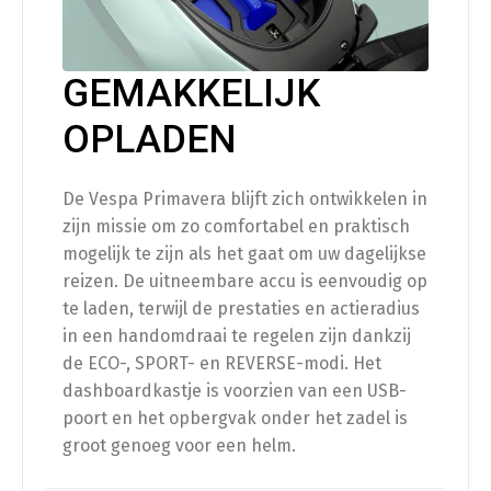
Sierbeugelset origineel chroom
(
+
€
480.00
)
GEMAKKELIJK
OPLADEN
Bagage
De Vespa Primavera blijft zich ontwikkelen in
Klapdrager mat zwart
(
+
€
140.00
)
zijn missie om zo comfortabel en praktisch
mogelijk te zijn als het gaat om uw dagelijkse
reizen. De uitneembare accu is eenvoudig op
Klapdrager chroom
(
+
€
140.00
)
te laden, terwijl de prestaties en actieradius
in een handomdraai te regelen zijn dankzij
de ECO-, SPORT- en REVERSE-modi. Het
dashboardkastje is voorzien van een USB-
Bescherming
poort en het opbergvak onder het zadel is
groot genoeg voor een helm.
Scooterhoes
(
+
€
50.00
)