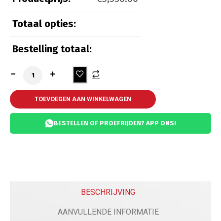
Totaal opties:
Beveiliging
Bestelling totaal:
Kettingslot ART 3
(
+
€
55.00
)
Kettingslot ART 4
(
+
€
65.00
)
TOEVOEGEN AAN WINKELWAGEN
BESTELLEN OF PROEFRIJDEN? APP ONS!
GPS Tracker Loqater
(
+
€
150.00
)
Alarm Piaggio orgineel
(
+
€
300.00
)
BESCHRIJVING
Comfort
AANVULLENDE INFORMATIE