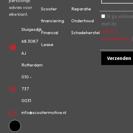
persoonlijk
advies voor
Scooter
Reparatie
elke klant.
Ik ga akkoo
financiering
Onderhoud
met de
Sluisjesdijk
privacy
Financial
Schadeherstel
voorwaarden
(
68 3087
Lease
AJ
Rotterdam
010 -
737
0031
info@scootermotive.nl