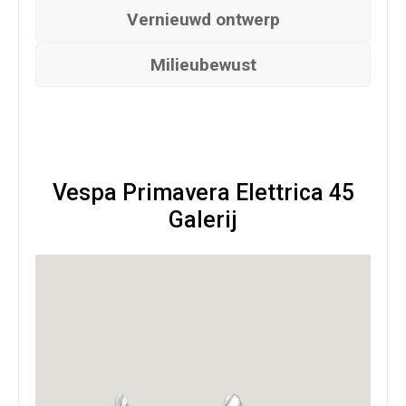
Vernieuwd ontwerp
Milieubewust
Opvoeren
Multivarioset Malossi
(
+
€
199.00
)
Vespa Primavera Elettrica 45
Galerij