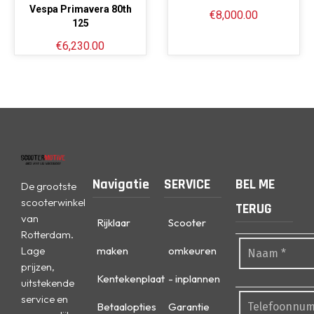
Vespa Primavera 80th
€
8,000.00
125
€
6,230.00
Navigatie
SERVICE
BEL ME
De grootste
scooterwinkel
TERUG
van
Rijklaar
Scooter
Rotterdam.
Lage
maken
omkeuren
prijzen,
Kentekenplaat
- inplannen
uitstekende
service en
Betaalopties
Garantie