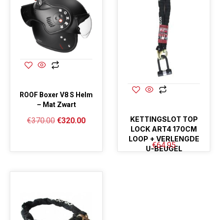
ROOF Boxer V8 S Helm
– Mat Zwart
KETTINGSLOT TOP
€
370.00
€
320.00
LOCK ART4 170CM
LOOP + VERLENGDE
€
64.95
U-BEUGEL