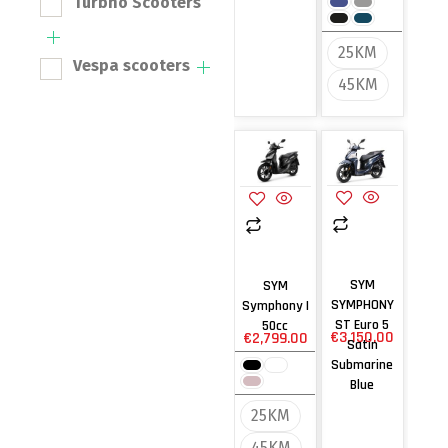
Turbho Scooters
25KM
Vespa scooters
45KM
SYM
SYM
SYMPHONY
Symphony |
ST Euro 5
50cc
€
3,150.00
€
2,799.00
Satin
Submarine
Blue
25KM
45KM