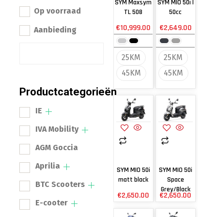
SYM Maxsym
SYM MIO 50i |
Op voorraad
TL 508
50cc
€
10,999.00
€
2,649.00
Aanbieding
25KM
25KM
45KM
45KM
Productcategorieën
IE
IVA Mobility
AGM Goccia
Aprilia
SYM MIO 50i
SYM MIO 50i
matt black
Space
BTC Scooters
Grey/Black
€
2,650.00
€
2,650.00
E-cooter