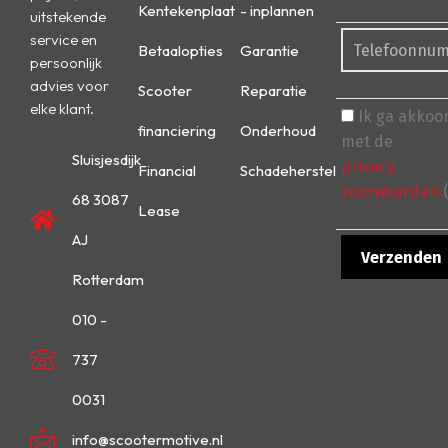
Kentekenplaat
- inplannen
uitstekende
service en
Betaalopties
Garantie
persoonlijk
advies voor
Scooter
Reparatie
elke klant.
Ik ga akkoo
financiering
Onderhoud
met de
Sluisjesdijk
privacy
Financial
Schadeherstel
voorwaarden
(
68 3087
Lease
AJ
Rotterdam
010 -
737
0031
info@scootermotive.nl