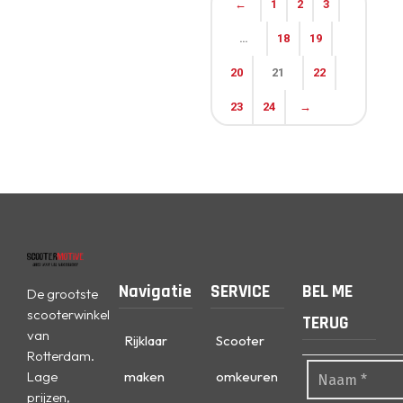
←
1
2
3
…
18
19
20
21
22
23
24
→
Navigatie
SERVICE
BEL ME
De grootste
scooterwinkel
TERUG
van
Rijklaar
Scooter
Rotterdam.
Lage
maken
omkeuren
prijzen,