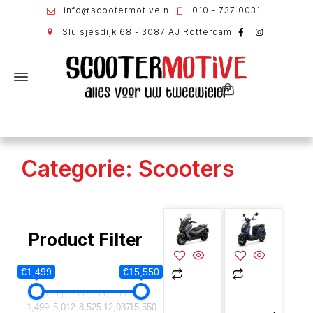
info@scootermotive.nl
010 - 737 0031
Sluisjesdijk 68 - 3087 AJ Rotterdam
Categorie: Scooters
Product Filter
€1,499
€15,550
1,499
5,012
8,525
12,037
15,550