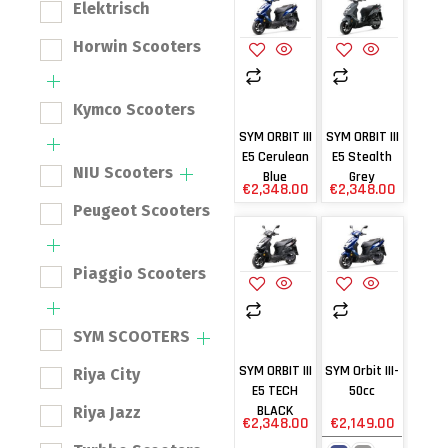
Elektrisch
Horwin Scooters
Kymco Scooters
SYM ORBIT III
SYM ORBIT III
E5 Cerulean
E5 Stealth
NIU Scooters
Blue
Grey
€
2,348.00
€
2,348.00
Peugeot Scooters
Piaggio Scooters
SYM SCOOTERS
SYM ORBIT III
SYM Orbit III-
Riya City
E5 TECH
50cc
BLACK
Riya Jazz
€
2,348.00
€
2,149.00