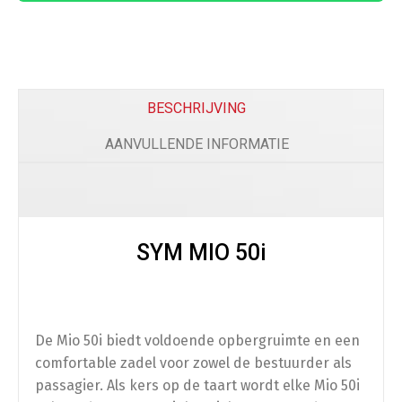
Comfort
Beenkleed Vespa Sprint / Primavera
(
+
€
179.0
BESCHRIJVING
AANVULLENDE INFORMATIE
Telefoon
SYM MIO 50i
Telefoonhouder
(
+
€
50.00
)
De Mio 50i biedt voldoende opbergruimte en een
Bescherming
comfortable zadel voor zowel de bestuurder als
passagier. Als kers op de taart wordt elke Mio 50i