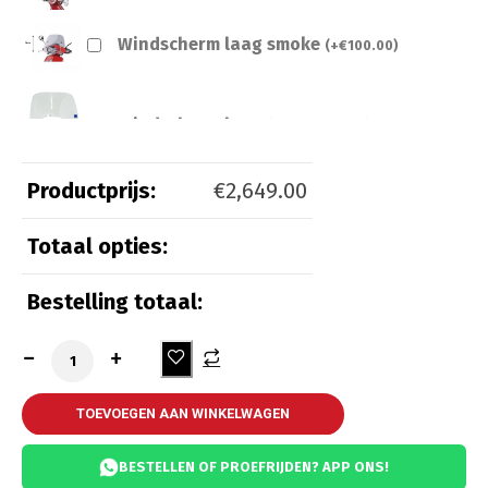
Windscherm laag smoke
(
+
€
100.00
)
Windscherm laag transparant
(
+
€
100.00
)
Productprijs:
€
2,649.00
Totaal opties:
Beveiliging
Bestelling totaal:
Kettingslot ART 3
(
+
€
55.00
)
Kettingslot ART 4
(
+
€
65.00
)
TOEVOEGEN AAN WINKELWAGEN
BESTELLEN OF PROEFRIJDEN? APP ONS!