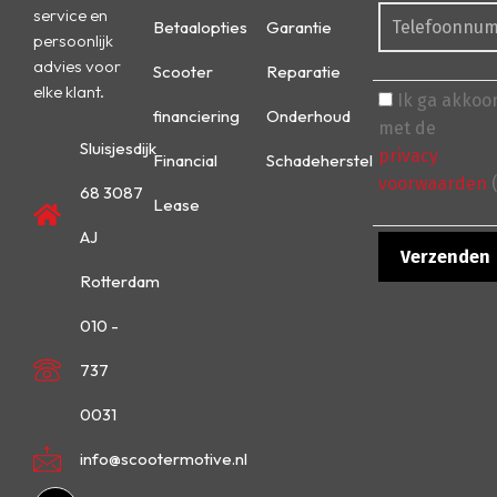
service en
Betaalopties
Garantie
persoonlijk
advies voor
Scooter
Reparatie
elke klant.
Ik ga akkoo
financiering
Onderhoud
met de
Sluisjesdijk
privacy
Financial
Schadeherstel
voorwaarden
(
68 3087
Lease
AJ
Rotterdam
010 -
737
0031
info@scootermotive.nl