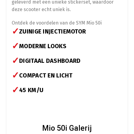
Scooterhoes
(
+
€
50.00
)
geleverd met een unieke stickerset, waardoor
deze scooter echt uniek is.
Ontdek de voordelen van de SYM Mio 50i
✓
ZUINIGE INJECTIEMOTOR
Opvoeren
✓
MODERNE LOOKS
Afstelling op ±34 km/u (gedoogde snelheid)
✓
DIGITAAL DASHBOARD
Afstelling op ±54 km/u (gedoogde snelheid)
✓
COMPACT EN LICHT
✓
45 KM/U
Mio 50i Galerij