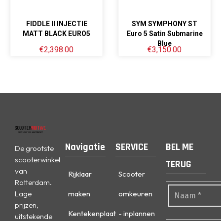
FIDDLE II INJECTIE
SYM SYMPHONY ST
MATT BLACK EURO5
Euro 5 Satin Submarine
Blue
€
2,398.00
€
3,150.00
Navigatie
SERVICE
BEL ME
De grootste
scooterwinkel
TERUG
van
Rijklaar
Scooter
Rotterdam.
Lage
maken
omkeuren
prijzen,
Kentekenplaat
- inplannen
uitstekende