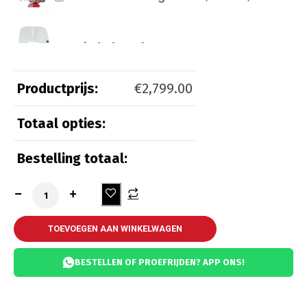
Windscherm laag transparant
(
+
€
100.00
)
Productprijs:
€
2,799.00
Totaal opties:
Beveiliging
Bestelling totaal:
Kettingslot ART 3
(
+
€
55.00
)
Kettingslot ART 4
(
+
€
65.00
)
TOEVOEGEN AAN WINKELWAGEN
BESTELLEN OF PROEFRIJDEN? APP ONS!
Comfort