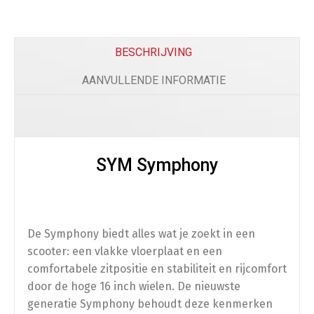
Beenkleed Vespa Sprint / Primavera
(
+
€
179.0
BESCHRIJVING
AANVULLENDE INFORMATIE
Telefoon
SYM Symphony
Telefoonhouder
(
+
€
50.00
)
De Symphony biedt alles wat je zoekt in een
Bescherming
scooter: een vlakke vloerplaat en een
comfortabele zitpositie en stabiliteit en rijcomfort
Scooterhoes
(
+
€
50.00
)
door de hoge 16 inch wielen. De nieuwste
generatie Symphony behoudt deze kenmerken