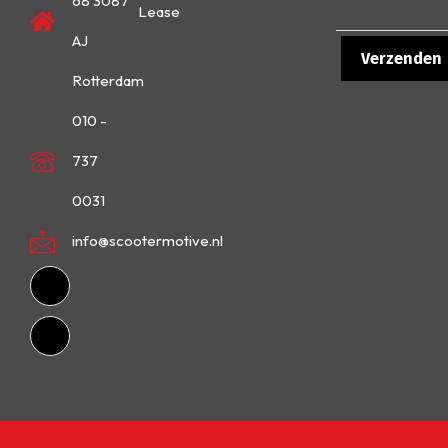
68 3087
Lease
AJ
Rotterdam
010 -
737
0031
info@scootermotive.nl