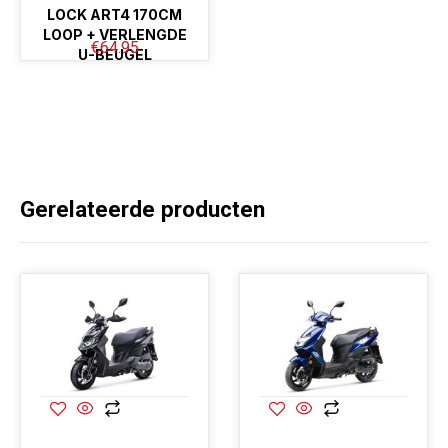
LOCK ART4 170CM
LOOP + VERLENGDE
€
64.95
U-BEUGEL
Gerelateerde producten