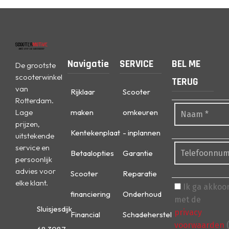
Navigatie
SERVICE
BEL ME
De grootste
scooterwinkel
TERUG
van
Rijklaar
Scooter
Rotterdam.
Lage
maken
omkeuren
prijzen,
Kentekenplaat
- inplannen
uitstekende
service en
Betaalopties
Garantie
persoonlijk
advies voor
Scooter
Reparatie
elke klant.
Ik ga akkoo
financiering
Onderhoud
met de
Sluisjesdijk
privacy
Financial
Schadeherstel
voorwaarden
(