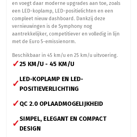
en voegt daar moderne upgrades aan toe, zoals
een LED-koplamp, LED-positielichten en een
Opvoeren
compleet nieuw dashboard. Dankzij deze
vernieuwingen is de Symphony nog
aantrekkelijker, competitiever en volledig in lijn
Afstelling op ±34 km/u (gedoogde snelheid)
met de Euro 5-emissienorm.
Beschikbaar in 45 km/u en 25 km/u uitvoering.
Afstelling op ±54 km/u (gedoogde snelheid)
✓
25 KM/U - 45 KM/U
LED-KOPLAMP EN LED-
✓
POSITIEVERLICHTING
✓
QC 2.0 OPLAADMOGELIJKHEID
SIMPEL, ELEGANT EN COMPACT
✓
DESIGN