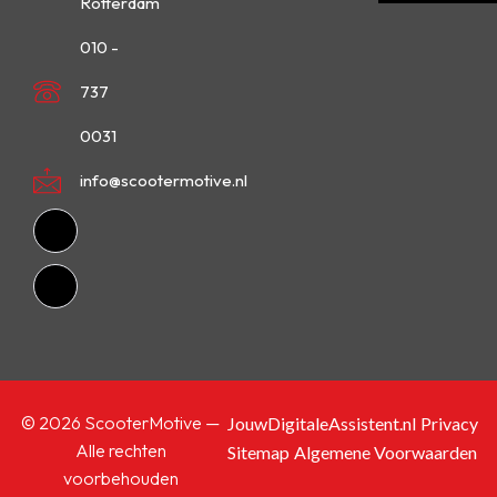
Rotterdam
010 -
737
0031
info@scootermotive.nl
© 2026 ScooterMotive —
JouwDigitaleAssistent.nl
Privacy
Alle rechten
Sitemap
Algemene Voorwaarden
voorbehouden