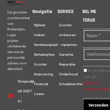
Navigatie
SERVICE
BEL ME
De grootste
scooterwinkel
TERUG
van
Rijklaar
Scooter
Rotterdam.
Lage
maken
omkeuren
prijzen,
Kentekenplaat
- inplannen
uitstekende
service en
Betaalopties
Garantie
persoonlijk
advies voor
Scooter
Reparatie
elke klant.
Ik ga akkoo
financiering
Onderhoud
met de
Sluisjesdijk
privacy
Financial
Schadeherstel
voorwaarden
(
68 3087
Lease
AJ