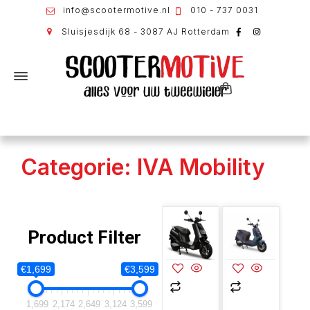
info@scootermotive.nl
010 - 737 0031
Sluisjesdijk 68 - 3087 AJ Rotterdam
Categorie: IVA Mobility
Product Filter
€1,699
€3,599
1,699
2,174
2,649
3,124
3,599