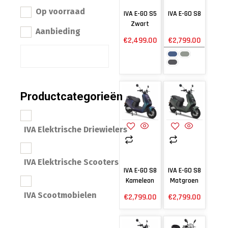
Op voorraad
IVA E-GO S5
IVA E-GO S8
Zwart
Aanbieding
€
2,499.00
€
2,799.00
Productcategorieën
IVA Elektrische Driewielers
IVA Elektrische Scooters
IVA E-GO S8
IVA E-GO S8
Kameleon
Matgroen
IVA Scootmobielen
€
2,799.00
€
2,799.00