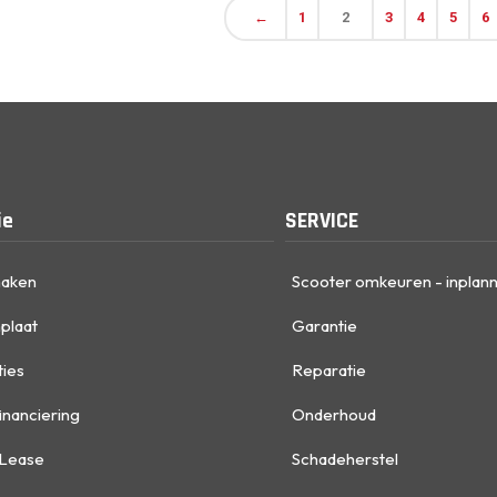
←
1
2
3
4
5
6
ie
SERVICE
maken
Scooter omkeuren - inplan
plaat
Garantie
ties
Reparatie
inanciering
Onderhoud
 Lease
Schadeherstel