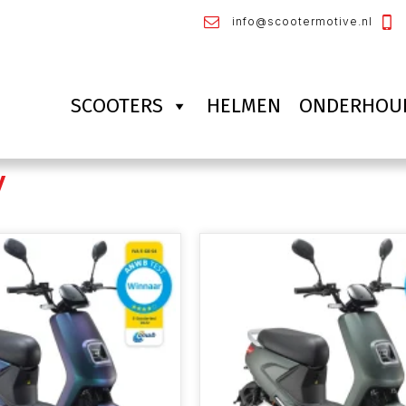
info@scootermotive.nl
SCOOTERS
HELMEN
ONDERHOU
y