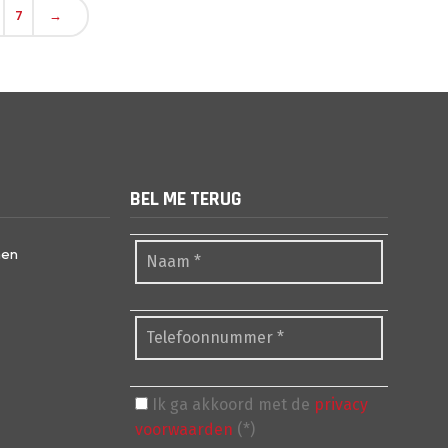
7
→
BEL ME TERUG
nen
Ik ga akkoord met de
privacy
voorwaarden
(*)