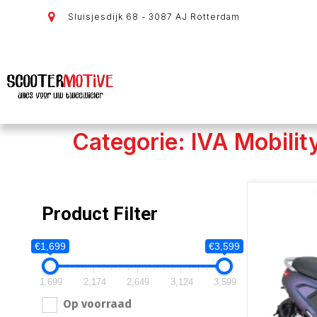
Sluisjesdijk 68 - 3087 AJ Rotterdam
Categorie: IVA Mobilit
Product Filter
€1,699
€3,599
1,699
2,174
2,649
3,124
3,599
Op voorraad