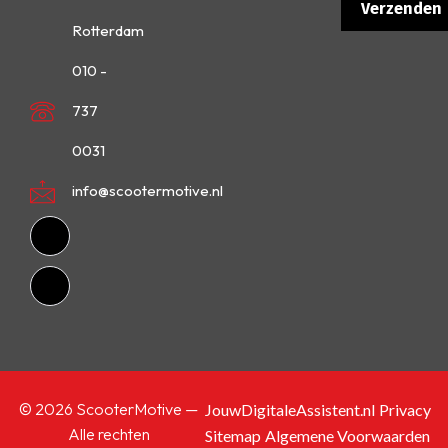
Rotterdam
010 -
737
0031
info@scootermotive.nl
© 2026 ScooterMotive —
JouwDigitaleAssistent.nl
Privacy
Alle rechten
Sitemap
Algemene Voorwaarden