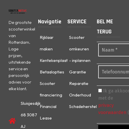
Navigatie
SERVICE
BEL ME
De grootste
scooterwinkel
TERUG
van
Rijklaar
Scooter
Rotterdam.
Lage
maken
omkeuren
prijzen,
Kentekenplaat
- inplannen
uitstekende
service en
Betaalopties
Garantie
persoonlijk
advies voor
Scooter
Reparatie
elke klant.
Ik ga akkoo
financiering
Onderhoud
met de
Sluisjesdijk
privacy
Financial
Schadeherstel
voorwaarden
(
68 3087
Lease
AJ