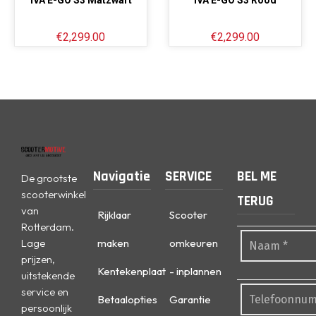
IVA E-GO S3 Matzwart
IVA E-GO S3 Rood
€
2,299.00
€
2,299.00
Navigatie
SERVICE
BEL ME
De grootste
scooterwinkel
TERUG
van
Rijklaar
Scooter
Rotterdam.
Lage
maken
omkeuren
prijzen,
Kentekenplaat
- inplannen
uitstekende
service en
Betaalopties
Garantie
persoonlijk