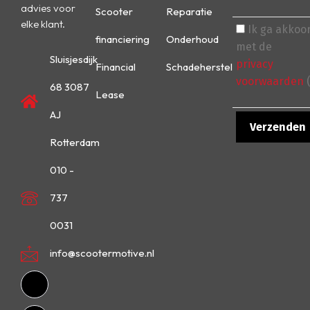
advies voor
Scooter
Reparatie
elke klant.
Ik ga akkoo
financiering
Onderhoud
met de
Sluisjesdijk
privacy
Financial
Schadeherstel
voorwaarden
(
68 3087
Lease
AJ
Rotterdam
010 -
737
0031
info@scootermotive.nl