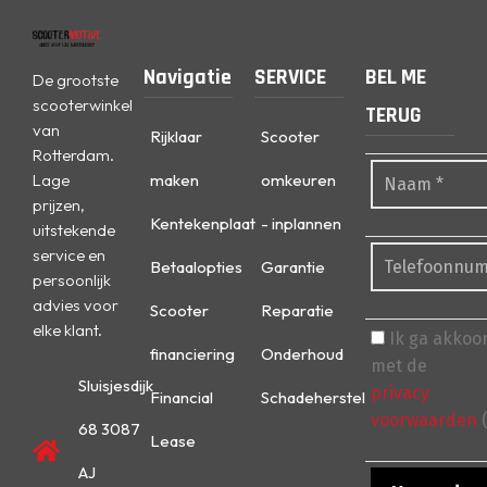
Navigatie
SERVICE
BEL ME
De grootste
scooterwinkel
TERUG
van
Rijklaar
Scooter
Rotterdam.
Lage
maken
omkeuren
prijzen,
Kentekenplaat
- inplannen
uitstekende
service en
Betaalopties
Garantie
persoonlijk
advies voor
Scooter
Reparatie
elke klant.
Ik ga akkoo
financiering
Onderhoud
met de
Sluisjesdijk
privacy
Financial
Schadeherstel
voorwaarden
(
68 3087
Lease
AJ