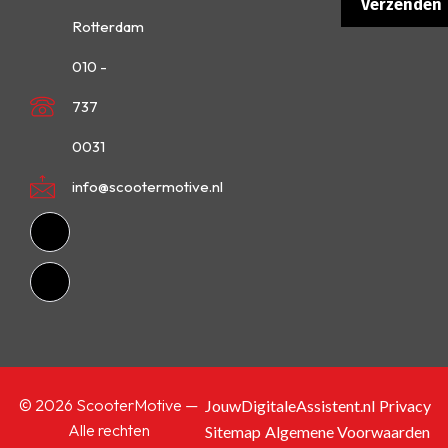
Rotterdam
010 -
737
0031
info@scootermotive.nl
© 2026 ScooterMotive —
JouwDigitaleAssistent.nl
Privacy
Alle rechten
Sitemap
Algemene Voorwaarden