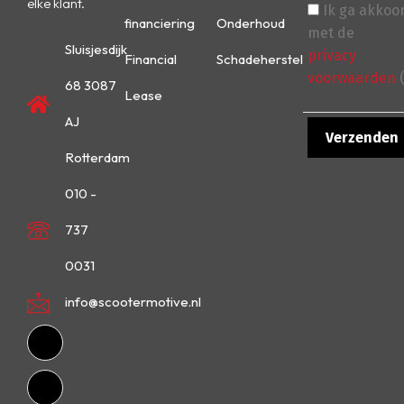
elke klant.
Ik ga akkoo
financiering
Onderhoud
met de
Sluisjesdijk
privacy
Financial
Schadeherstel
voorwaarden
(
68 3087
Lease
AJ
Rotterdam
010 -
737
0031
info@scootermotive.nl