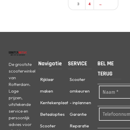
3
4
→
Navigatie
SERVICE
BEL ME
De grootste
scooterwinkel
TERUG
van
Rijklaar
Scooter
Rotterdam.
Lage
maken
omkeuren
prijzen,
Kentekenplaat
- inplannen
uitstekende
service en
Betaalopties
Garantie
persoonlijk
advies voor
Scooter
Reparatie