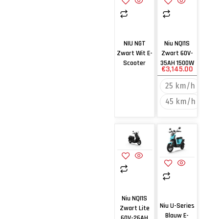
NIU NGT
Niu NQI1S
Zwart Wit E-
Zwart 60V-
Scooter
35AH 1500W
€
3,145.00
25 km/h
45 km/h
Niu NQI1S
Niu U-Series
Zwart Lite
Blauw E-
60V-26AH