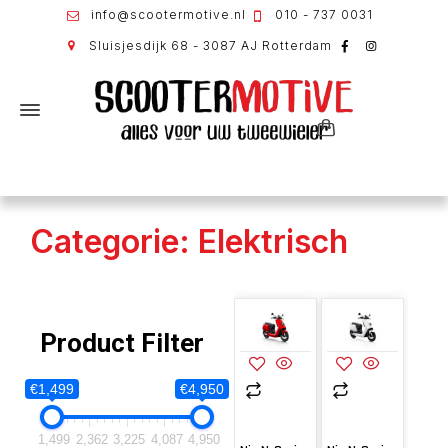
info@scootermotive.nl
010 - 737 0031
Sluisjesdijk 68 - 3087 AJ Rotterdam
Categorie: Elektrisch
Product Filter
€1,499
€4,950
1,499
2,362
3,225
4,087
4,950