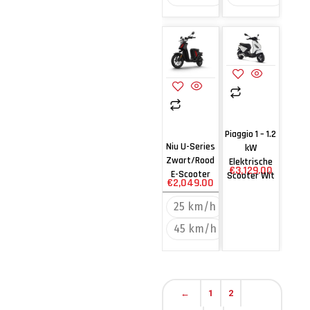
Piaggio 1 – 1.2
Niu U-Series
kW
Zwart/Rood
Elektrische
€
3,129.00
E-Scooter
Scooter Wit
€
2,049.00
25 km/h
45 km/h
←
1
2