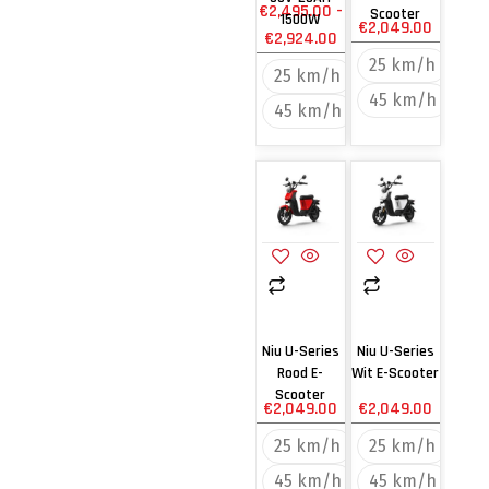
€
2,495.00
-
Scooter
1500W
€
2,049.00
€
2,924.00
25 km/h
25 km/h
45 km/h
45 km/h
Niu U-Series
Niu U-Series
Rood E-
Wit E-Scooter
Scooter
€
2,049.00
€
2,049.00
25 km/h
25 km/h
45 km/h
45 km/h