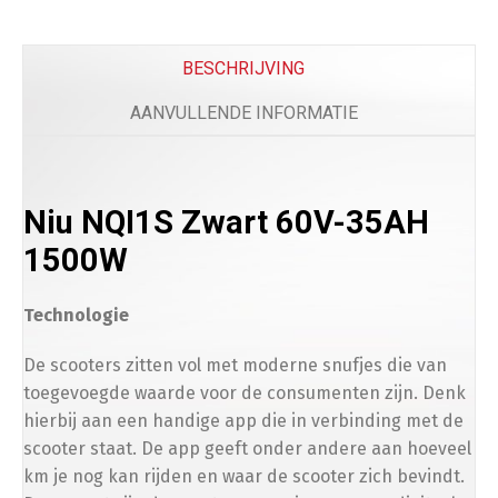
Beenkleed Vespa Sprint / Primavera
(
+
€
179.0
BESCHRIJVING
AANVULLENDE INFORMATIE
Telefoon
Niu NQI1S Zwart 60V-35AH
Telefoonhouder
(
+
€
50.00
)
1500W
Technologie
Bescherming
De scooters zitten vol met moderne snufjes die van
toegevoegde waarde voor de consumenten zijn. Denk
hierbij aan een handige app die in verbinding met de
Scooterhoes
(
+
€
50.00
)
scooter staat. De app geeft onder andere aan hoeveel
km je nog kan rijden en waar de scooter zich bevindt.