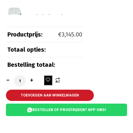
Windscherm laag transparant
(
+
€
100.00
)
Productprijs:
€
3,145.00
Totaal opties:
Beveiliging
Bestelling totaal:
Kettingslot ART 3
(
+
€
55.00
)
Kettingslot ART 4
(
+
€
65.00
)
TOEVOEGEN AAN WINKELWAGEN
BESTELLEN OF PROEFRIJDEN? APP ONS!
Comfort