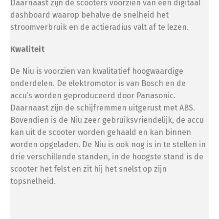
Daarnaast zijn de scooters voorzien van een digitaal
dashboard waarop behalve de snelheid het
Opvoeren
stroomverbruik en de actieradius valt af te lezen.
Kwaliteit
Afstelling op ±34 km/u (gedoogde snelheid)
De Niu is voorzien van kwalitatief hoogwaardige
onderdelen. De elektromotor is van Bosch en de
Afstelling op ±54 km/u (gedoogde snelheid)
accu’s worden geproduceerd door Panasonic.
Daarnaast zijn de schijfremmen uitgerust met ABS.
Bovendien is de Niu zeer gebruiksvriendelijk, de accu
kan uit de scooter worden gehaald en kan binnen
worden opgeladen. De Niu is ook nog is in te stellen in
drie verschillende standen, in de hoogste stand is de
scooter het felst en zit hij het snelst op zijn
topsnelheid.