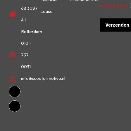
voorwaarden
(
68 3087
Lease
AJ
Rotterdam
010 -
737
0031
info@scootermotive.nl