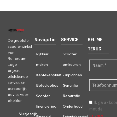
Navigatie
SERVICE
BEL ME
De grootste
scooterwinkel
TERUG
van
Rijklaar
Scooter
Rotterdam.
Lage
maken
omkeuren
prijzen,
Kentekenplaat
- inplannen
uitstekende
service en
Betaalopties
Garantie
persoonlijk
advies voor
Scooter
Reparatie
elke klant.
Ik ga akkoo
financiering
Onderhoud
met de
Sluisjesdijk
privacy
Financial
Schadeherstel