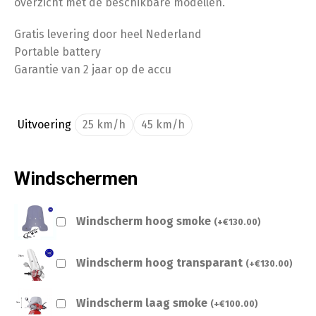
overzicht met de beschikbare modellen.
Gratis levering door heel Nederland
Portable battery
Garantie van 2 jaar op de accu
Uitvoering
25 km/h
45 km/h
Windschermen
Windscherm hoog smoke
(
+
€
130.00
)
Windscherm hoog transparant
(
+
€
130.00
)
Windscherm laag smoke
(
+
€
100.00
)