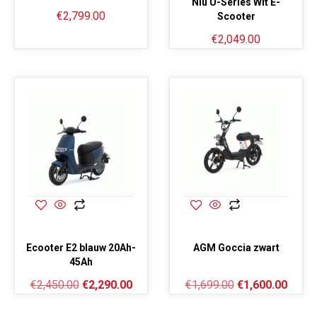
Niu U-Series Wit E-
€
2,799.00
Scooter
€
2,049.00
Ecooter E2 blauw 20Ah-
AGM Goccia zwart
45Ah
€
2,450.00
€
2,290.00
€
1,699.00
€
1,600.00