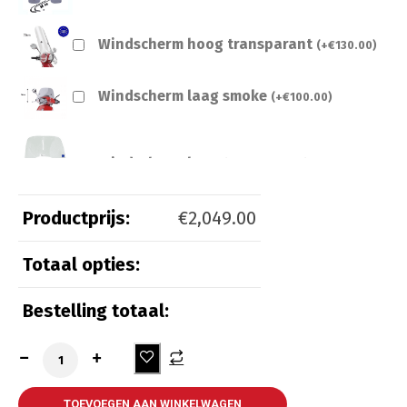
Windscherm hoog transparant
(
+
€
130.00
)
Windscherm laag smoke
(
+
€
100.00
)
Windscherm laag transparant
(
+
€
100.00
)
Productprijs:
€
2,049.00
Totaal opties:
Beveiliging
Bestelling totaal:
Kettingslot ART 3
(
+
€
55.00
)
Kettingslot ART 4
(
+
€
65.00
)
TOEVOEGEN AAN WINKELWAGEN