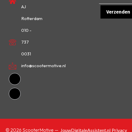
AJ
Rotterdam
010 -
737
0031
info@scootermotive.nl
© 2026 ScooterMotive —
JouwDigitaleAssistent.nl
Privacy