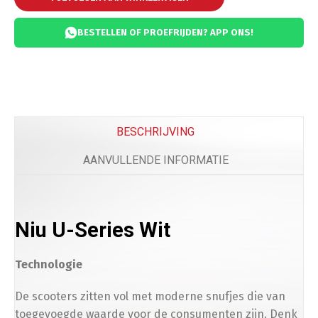
BESTELLEN OF PROEFRIJDEN? APP ONS!
Comfort
Beenkleed Vespa Sprint / Primavera
(
+
€
179.0
BESCHRIJVING
AANVULLENDE INFORMATIE
Telefoon
Niu U-Series Wit
Telefoonhouder
(
+
€
50.00
)
Technologie
De scooters zitten vol met moderne snufjes die van
toegevoegde waarde voor de consumenten zijn. Denk