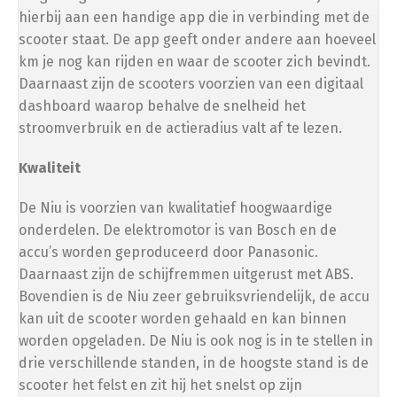
Bescherming
hierbij aan een handige app die in verbinding met de
scooter staat. De app geeft onder andere aan hoeveel
Scooterhoes
km je nog kan rijden en waar de scooter zich bevindt.
(
+
€
50.00
)
Daarnaast zijn de scooters voorzien van een digitaal
dashboard waarop behalve de snelheid het
stroomverbruik en de actieradius valt af te lezen.
Opvoeren
Kwaliteit
De Niu is voorzien van kwalitatief hoogwaardige
Afstelling op ±34 km/u (gedoogde snelheid)
onderdelen. De elektromotor is van Bosch en de
accu’s worden geproduceerd door Panasonic.
Afstelling op ±54 km/u (gedoogde snelheid)
Daarnaast zijn de schijfremmen uitgerust met ABS.
Bovendien is de Niu zeer gebruiksvriendelijk, de accu
kan uit de scooter worden gehaald en kan binnen
worden opgeladen. De Niu is ook nog is in te stellen in
drie verschillende standen, in de hoogste stand is de
scooter het felst en zit hij het snelst op zijn