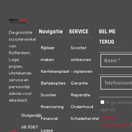
Navigatie
SERVICE
BEL ME
De grootste
scooterwinkel
TERUG
van
Rijklaar
Scooter
Rotterdam.
Lage
maken
omkeuren
prijzen,
Kentekenplaat
- inplannen
uitstekende
service en
Betaalopties
Garantie
persoonlijk
advies voor
Scooter
Reparatie
elke klant.
Ik ga akkoo
financiering
Onderhoud
met de
Sluisjesdijk
privacy
Financial
Schadeherstel
voorwaarden
(
68 3087
Lease