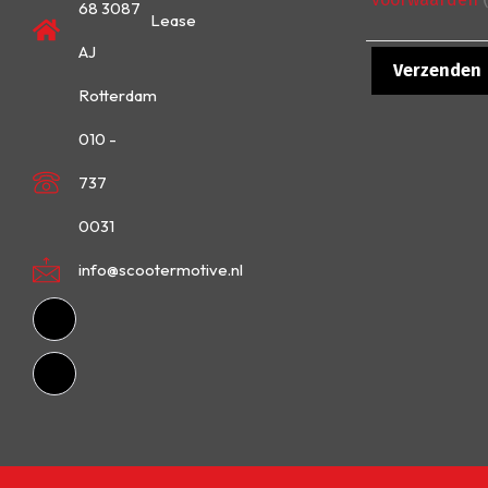
68 3087
Lease
AJ
Rotterdam
010 -
737
0031
info@scootermotive.nl