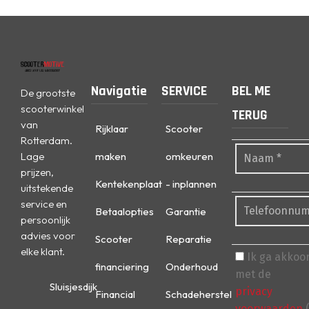
Navigatie
SERVICE
BEL ME
De grootste
scooterwinkel
TERUG
van
Rijklaar
Scooter
Rotterdam.
Lage
maken
omkeuren
prijzen,
Kentekenplaat
- inplannen
uitstekende
service en
Betaalopties
Garantie
persoonlijk
advies voor
Scooter
Reparatie
elke klant.
Ik ga akkoo
financiering
Onderhoud
met de
Sluisjesdijk
privacy
Financial
Schadeherstel
voorwaarden
(