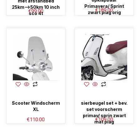
met afstandbed
Primavera/ Sprint
25km–>50km 10 inch
€
189.00
€
99.00
zwart piag orig
sco 4t
Scooter Windscherm
sierbeugel set + bev.
XL
set voorscherm
primav/ sprin zwart
€
110.00
€
109.00
mat piag