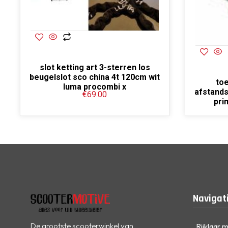
slot ketting art 3-sterren los
beugelslot sco china 4t 120cm wit
to
luma procombi x
afstands
€
69.00
pri
Navigat
De grootste scooterwinkel van
Rijklaar 