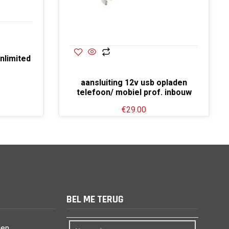
unlimited
aansluiting 12v usb opladen
telefoon/ mobiel prof. inbouw
€
29.00
BEL ME TERUG
nen