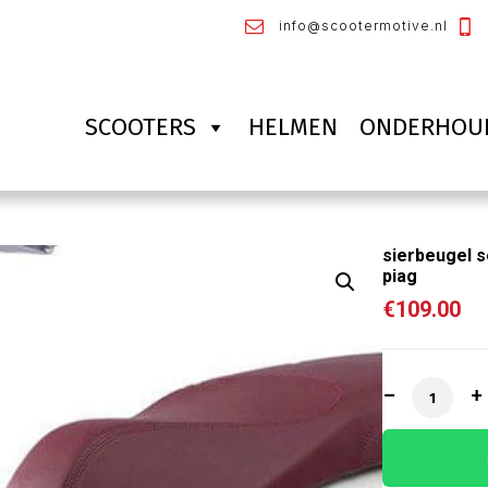
info@scootermotive.nl
SCOOTERS
HELMEN
ONDERHOU
sierbeugel s
piag
€
109.00