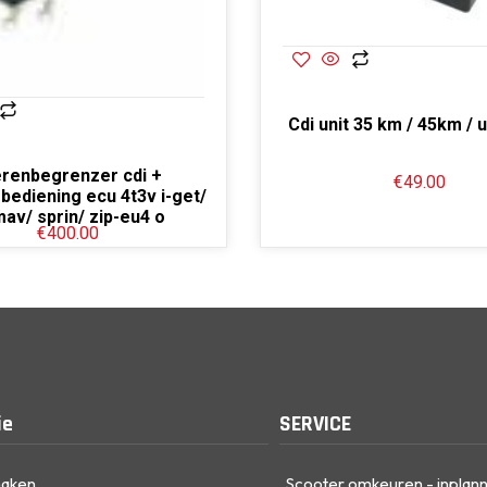
Cdi unit 35 km / 45km / 
erenbegrenzer cdi +
€
49.00
bediening ecu 4t3v i-get/
mav/ sprin/ zip-eu4 o
€
400.00
ie
SERVICE
maken
Scooter omkeuren - inplan