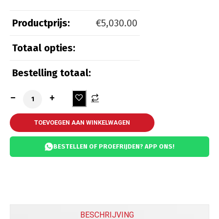
Productprijs:
€
5,030.00
Totaal opties:
Beveiliging
Bestelling totaal:
Kettingslot ART 3
(
+
€
55.00
)
Kettingslot ART 4
(
+
€
65.00
)
TOEVOEGEN AAN WINKELWAGEN
BESTELLEN OF PROEFRIJDEN? APP ONS!
GPS Tracker Loqater
(
+
€
150.00
)
Alarm Piaggio orgineel
(
+
€
300.00
)
BESCHRIJVING