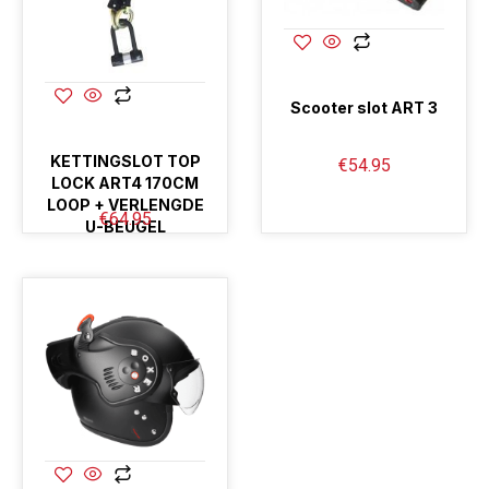
Scooter slot ART 3
KETTINGSLOT TOP
€
54.95
LOCK ART4 170CM
LOOP + VERLENGDE
€
64.95
U-BEUGEL