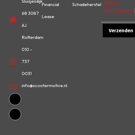
Sluisjesdijk
privacy
Financial
Schadeherstel
voorwaarden
(
68 3087
Lease
AJ
Rotterdam
010 -
737
0031
info@scootermotive.nl