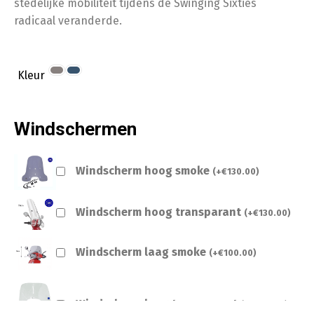
stedelijke mobiliteit tijdens de Swinging Sixties
radicaal veranderde.
Kleur
Windschermen
Windscherm hoog smoke
(
+
€
130.00
)
Windscherm hoog transparant
(
+
€
130.00
)
Windscherm laag smoke
(
+
€
100.00
)
Windscherm laag transparant
(
+
€
100.00
)