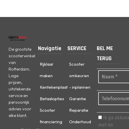
Navigatie
SERVICE
BEL ME
De grootste
scooterwinkel
TERUG
van
Rijklaar
Scooter
Rotterdam.
Lage
maken
omkeuren
prijzen,
Kentekenplaat
- inplannen
uitstekende
service en
Betaalopties
Garantie
persoonlijk
advies voor
Scooter
Reparatie
elke klant.
Ik ga akkoo
financiering
Onderhoud
met de