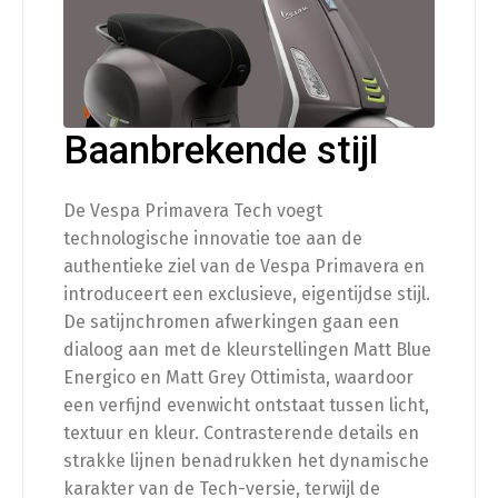
Sierbeugelset origineel chroom
(
+
€
480.00
)
Baanbrekende stijl
Bagage
De Vespa Primavera Tech voegt
technologische innovatie toe aan de
authentieke ziel van de Vespa Primavera en
Klapdrager mat zwart
(
+
€
140.00
)
introduceert een exclusieve, eigentijdse stijl.
De satijnchromen afwerkingen gaan een
Klapdrager chroom
dialoog aan met de kleurstellingen Matt Blue
(
+
€
140.00
)
Energico en Matt Grey Ottimista, waardoor
een verfijnd evenwicht ontstaat tussen licht,
textuur en kleur. Contrasterende details en
Bescherming
strakke lijnen benadrukken het dynamische
karakter van de Tech-versie, terwijl de