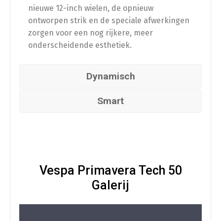
nieuwe 12-inch wielen, de opnieuw
Scooterhoes
(
+
€
50.00
)
ontworpen strik en de speciale afwerkingen
zorgen voor een nog rijkere, meer
onderscheidende esthetiek.
Opvoeren
Dynamisch
Smart
Multivarioset Malossi
(
+
€
199.00
)
Vespa Primavera Tech 50
Galerij