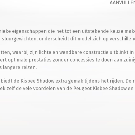
AANVULLEN
Telefoo
nieke eigenschappen die het tot een uitstekende keuze mak
stuurgewichten, onderscheidt dit model zich op verschille
T
itten, waarbij zijn lichte en wendbare constructie uitblink
vert optimale prestaties zonder concessies te doen aan zui
s langere reizen.
Besche
 biedt de Kisbee Shadow extra gemak tijdens het rijden. De r
dek zelf de vele voordelen van de Peugeot Kisbee Shadow en 
S
Opvoer