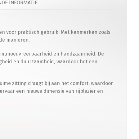
DE INFORMATIE
n
en voor praktisch gebruik. Met kenmerken zoals
nde manieren.
elefoonhouder
(
+
€
50.00
)
t in manoeuvreerbaarheid en handzaamheid. De
nigheid en duurzaamheid, waardoor het een
rming
uime zitting draagt bij aan het comfort, waardoor
ervaar een nieuwe dimensie van rijplezier en
cooterhoes
(
+
€
50.00
)
en