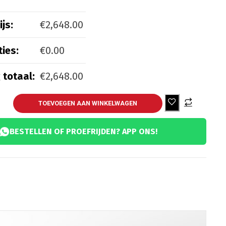
js:
€
2,648.00
ies:
€
0.00
ing
 totaal:
€
2,648.00
ettingslot ART 3
(
+
€
55.00
)
TOEVOEGEN AAN WINKELWAGEN
ettingslot ART 4
(
+
€
65.00
)
BESTELLEN OF PROEFRIJDEN? APP ONS!
t
eenkleed Vespa Sprint / Primavera
(
+
€
179.00
)