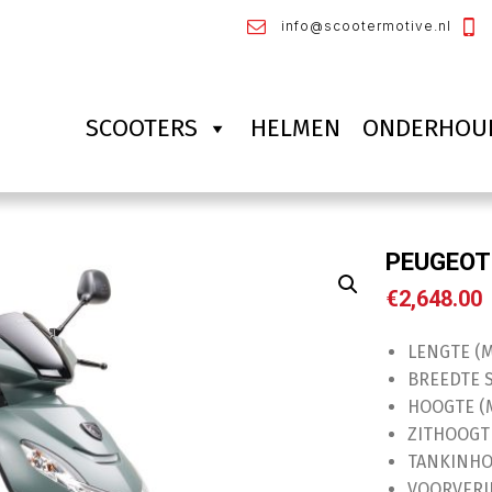
info@scootermotive.nl
SCOOTERS
HELMEN
ONDERHOU
PEUGEOT
€
2,648.00
LENGTE (
BREEDTE 
HOOGTE (
ZITHOOGT
TANKINHO
VOORVERI