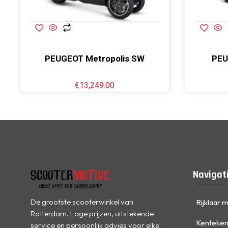
PEUGEOT Metropolis SW
PEU
€
13,249.00
Navigat
De grootste scooterwinkel van
Rijklaar 
Rotterdam. Lage prijzen, uitstekende
Kenteken
service en persoonlijk advies voor elke