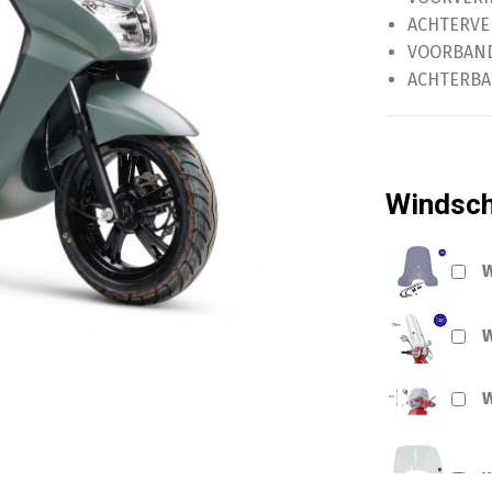
ACHTERVE
VOORBAN
ACHTERB
Windsc
W
W
W
W