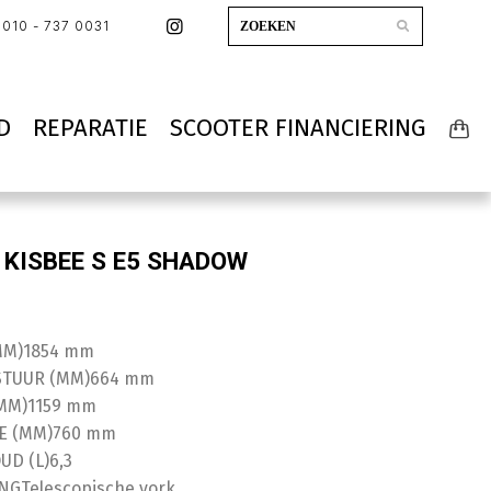
010 - 737 0031
D
REPARATIE
SCOOTER FINANCIERING
 KISBEE S E5 SHADOW
MM)
1854 mm
STUUR (MM)
664 mm
MM)
1159 mm
E (MM)
760 mm
UD (L)
6,3
NG
Telescopische vork