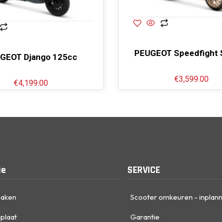
PEUGEOT Speedfight 
GEOT Django 125cc
€
3,599.00
€
4,199.00
ie
SERVICE
maken
Scooter omkeuren - inplan
plaat
Garantie