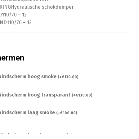
RING
Hydraulische schokdemper
D
110/70 – 12
AND
110/70 – 12
hermen
indscherm hoog smoke
(
+
€
130.00
)
indscherm hoog transparant
(
+
€
130.00
)
indscherm laag smoke
(
+
€
100.00
)
indscherm laag transparant
(
+
€
100.00
)