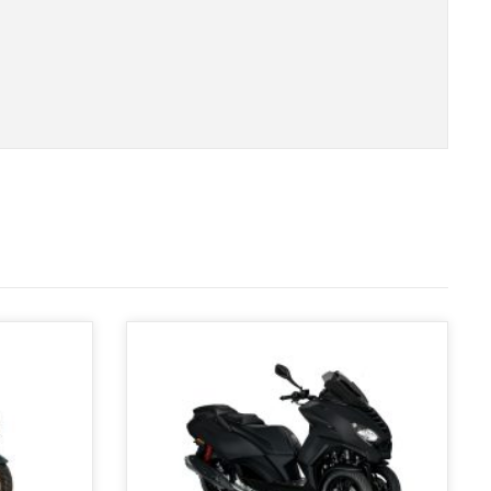
fstelling op ±34 km/u (gedoogde snelheid)
(
+
€
99.00
)
fstelling op ±54 km/u (gedoogde snelheid)
(
+
€
99.00
)